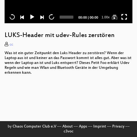
Current
Total
1.00x
00:00
|
00:00
time
duration
LUKS-Header mit udev-Rules zerstören
cc
Was ist ein guter Zeitpunkt den Luks Header zu zerstören? Wenn der
Laptop aus ist und keiner an das Passwort kommt ist alles gut. Aber was ist
wenn der Laptop an ist und Luks entsperrt? Dieses Petit Foo erklärt Udev
Regeln und wie man Wlan und Bluetooth Geräte in der Umgebung
erkennen kann.
by
Chaos Computer Club e.V
––
About
––
Apps
––
Imprint
––
Privacy
––
c3voc