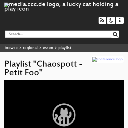
browse
regional
essen
playlist
Playlist "Chaospott -
Petit Foo"
Video
Player