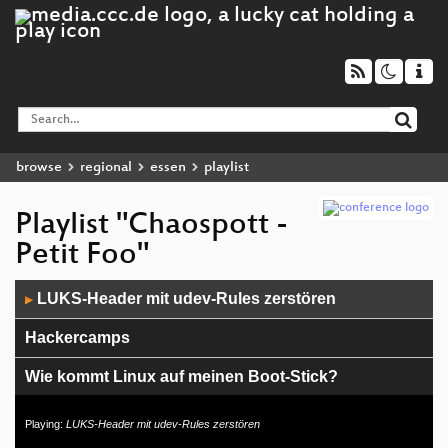
browse
regional
essen
playlist
Playlist "Chaospott -
Petit Foo"
Audio
LUKS-Header mit udev-Rules zerstören
▶
Player
Hackercamps
Wie kommt Linux auf meinen Boot-Stick?
Recording-Setup
Playing:
LUKS-Header mit udev-Rules zerstören