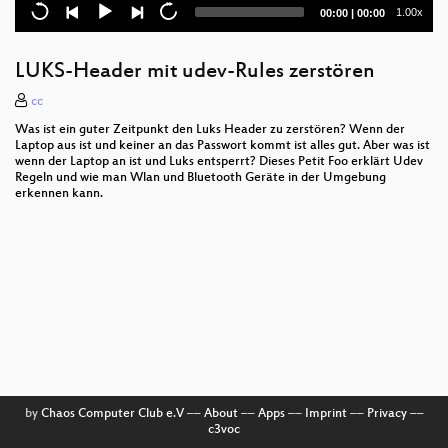
Der Fernsprecher
Current
Total
1.00x
00:00
|
00:00
time
duration
Gebrauchte Thinkpads
LUKS-Header mit udev-Rules zerstören
Mediacenter für Eltern
cc
Sport für Nerds
Was ist ein guter Zeitpunkt den Luks Header zu zerstören? Wenn der
Laptop aus ist und keiner an das Passwort kommt ist alles gut. Aber was ist
Linux installieren für absolute Einsteiger
wenn der Laptop an ist und Luks entsperrt? Dieses Petit Foo erklärt Udev
Regeln und wie man Wlan und Bluetooth Geräte in der Umgebung
erkennen kann.
Mailverschlüsselung
Festplattenverschlüsselung
Templates für Abschlussarbeiten
Jerrycan
Losslesscut
URLs richtig verschicken
by
Chaos Computer Club e.V
––
About
––
Apps
––
Imprint
––
Privacy
––
c3voc
Hackerevents