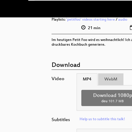
Playlists:
'petitfoo' videos starting here
/
audio
21 min
Im heutigen Petit Foo wird es weihnachtlich! Ich
druckbares Kochbuch generiere.
Download
Video
MP4
WebM
Download 1080
deu
101.7 MB
Subtitles
Help us to subtitle this talk!