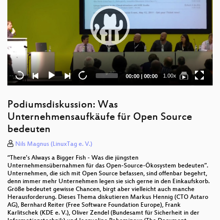
Current
Total
1.00x
00:00
|
00:00
time
duration
Podiumsdiskussion: Was
Unternehmensaufkäufe für Open Source
bedeuten
Nils Magnus (LinuxTag e. V.)
“There's Always a Bigger Fish - Was die jüngsten
Unternehmensübernahmen für das Open-Source-Ökosystem bedeuten”.
Unternehmen, die sich mit Open Source befassen, sind offenbar begehrt,
denn immer mehr Unternehmen legen sie sich gerne in den Einkaufskorb.
Größe bedeutet gewisse Chancen, birgt aber vielleicht auch manche
Herausforderung. Dieses Thema diskutieren Markus Hennig (CTO Astaro
AG), Bernhard Reiter (Free Software Foundation Europe), Frank
Karlitschek (KDE e. V.), Oliver Zendel (Bundesamt für Sicherheit in der