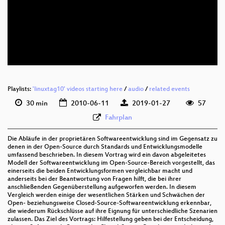
deu 720p (webm)
deu 576p (mp4)
deu 576p (webm)
Playlists:
'linuxtag10' videos starting here
/
audio
/
related events
30 min
2010-06-11
2019-01-27
57
Fahrplan
Die Abläufe in der proprietären Softwareentwicklung sind im Gegensatz zu
denen in der Open-Source durch Standards und Entwicklungsmodelle
umfassend beschrieben. In diesem Vortrag wird ein davon abgeleitetes
Modell der Softwareentwicklung im Open-Source-Bereich vorgestellt, das
einerseits die beiden Entwicklungsformen vergleichbar macht und
anderseits bei der Beantwortung von Fragen hilft, die bei ihrer
anschließenden Gegenüberstellung aufgeworfen werden. In diesem
Vergleich werden einige der wesentlichen Stärken und Schwächen der
Open- beziehungsweise Closed-Source-Softwareentwicklung erkennbar,
die wiederum Rückschlüsse auf ihre Eignung für unterschiedliche Szenarien
zulassen. Das Ziel des Vortrags: Hilfestellung geben bei der Entscheidung,