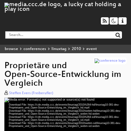
browse
conferences
linuxtag
2010
event
Proprietäre und
Open-Source-Entwicklung im
Vergleich
Steffen Evers (Freiberufler)
Media error: Format(s) not supported or source(s) not found
Video
Download File: https://cdn.media.ccc.de/events/linuxtag/2010/h264-hd/linuxtag10-381-deu-
Player
Proprietaere_und_Open-Source-Entwicklung_im_Vergleich_hd.mp4
Download File: https://cdn.media.ccc.de/events/linuxtag/2010/webm-hd/linuxtag10-381-deu-
Proprietaere_und_Open-Source-Entwicklung_im_Vergleich_webm-hd.webm
Download File: https://cdn.media.ccc.de/events/linuxtag/2010/h264-sd/linuxtag10-381-deu-
Proprietaere_und_Open-Source-Entwicklung_im_Vergleich_sd.mp4
Download File: https://cdn.media.ccc.de/events/linuxtag/2010/webm-sd/linuxtag10-381-deu-
deu 720p (mp4)
Proprietaere_und_Open-Source-Entwicklung_im_Vergleich_webm-sd.webm