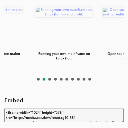
arten malen
Running your own mainframe on
Open source 
Linux (fo…
myt
Embed