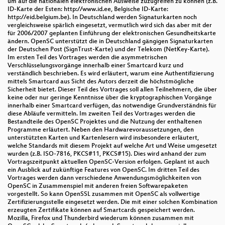
um auf die nationalen elektronischen Ausweise zuzugreifen zu können (z.B.
ID-Karte der Esten: http://www.id.ee, Belgische ID-Karte:
http://eid.belgium.be). In Deutschland werden Signaturkarten noch
vergleichsweise spärlich eingesetzt, vermutlich wird sich das aber mit der
für 2006/2007 geplanten Einführung der elektronischen Gesundheitskarte
ändern. OpenSC unterstützt die in Deutschland gängigen Signaturkarten
der Deutschen Post (SignTrust-Karte) und der Telekom (NetKey-Karte).
Im ersten Teil des Vortrages werden die asymmetrischen
Verschlüsselungsvorgänge innerhalb einer Smartcard kurz und
verständlich beschrieben. Es wird erläutert, warum eine Authentifizierung
mittels Smartcard aus Sicht des Autors derzeit die höchstmögliche
Sicherheit bietet. Dieser Teil des Vortrages soll allen Teilnehmern, die über
keine oder nur geringe Kenntnisse über die kryptographischen Vorgänge
innerhalb einer Smartcard verfügen, das notwendige Grundverständnis für
diese Abläufe vermitteln. Im zweiten Teil des Vortrages werden die
Bestandteile des OpenSC Projektes und die Nutzung der enthaltenen
Programme erläutert. Neben den Hardwarevoraussetzungen, den
unterstützten Karten und Kartenlesern wird insbesondere erläutert,
welche Standards mit diesem Projekt auf welche Art und Weise umgesetzt
wurden (z.B. ISO-7816, PKCS#11, PKCS#15). Dies wird anhand der zum
Vortragszeitpunkt aktuellen OpenSC-Version erfolgen. Geplant ist auch
ein Ausblick auf zukünftige Features von OpenSC. Im dritten Teil des
Vortrages werden dann verschiedene Anwendungsmöglichkeiten von
OpenSC in Zusammenspiel mit anderen freien Softwarepaketen
vorgestellt. So kann OpenSSL zusammen mit OpenSC als vollwertige
Zertifizierungsstelle eingesetzt werden. Die mit einer solchen Kombination
erzeugten Zertifikate können auf Smartcards gespeichert werden.
Mozilla, Firefox und Thunderbird wiederum können zusammen mit