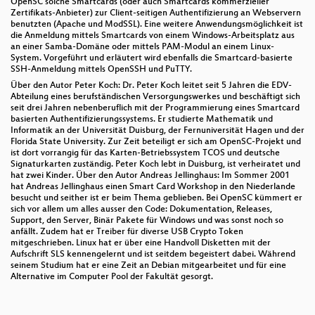
OpenSC solche Smartcards (oder auch Smartcards kommerzieller
Zertifikats-Anbieter) zur Client-seitigen Authentifizierung an Webservern
benutzten (Apache und ModSSL). Eine weitere Anwendungsmöglichkeit ist
die Anmeldung mittels Smartcards von einem Windows-Arbeitsplatz aus
an einer Samba-Domäne oder mittels PAM-Modul an einem Linux-
System. Vorgeführt und erläutert wird ebenfalls die Smartcard-basierte
SSH-Anmeldung mittels OpenSSH und PuTTY.
Über den Autor Peter Koch: Dr. Peter Koch leitet seit 5 Jahren die EDV-
Abteilung eines berufständischen Versorgungswerkes und beschäftigt sich
seit drei Jahren nebenberuflich mit der Programmierung eines Smartcard
basierten Authentifizierungssystems. Er studierte Mathematik und
Informatik an der Universität Duisburg, der Fernuniversität Hagen und der
Florida State University. Zur Zeit beteiligt er sich am OpenSC-Projekt und
ist dort vorrangig für das Karten-Betriebssystem TCOS und deutsche
Signaturkarten zuständig. Peter Koch lebt in Duisburg, ist verheiratet und
hat zwei Kinder. Über den Autor Andreas Jellinghaus: Im Sommer 2001
hat Andreas Jellinghaus einen Smart Card Workshop in den Niederlande
besucht und seither ist er beim Thema geblieben. Bei OpenSC kümmert er
sich vor allem um alles ausser den Code: Dokumentation, Releases,
Support, den Server, Binär Pakete für Windows und was sonst noch so
anfällt. Zudem hat er Treiber für diverse USB Crypto Token
mitgeschrieben. Linux hat er über eine Handvoll Disketten mit der
Aufschrift SLS kennengelernt und ist seitdem begeistert dabei. Während
seinem Studium hat er eine Zeit an Debian mitgearbeitet und für eine
Alternative im Computer Pool der Fakultät gesorgt.