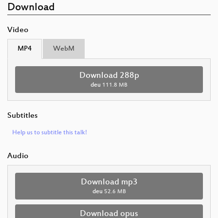
Download
Video
MP4
WebM
Download 288p
deu
111.8 MB
Subtitles
Help us to subtitle this talk!
Audio
Download mp3
deu
52.6 MB
Download opus