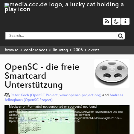
browse
conferences
linuxtag
2006
event
OpenSC - die freie
Smartcard
Unterstützung
Peter Koch (OpenSC Project
,
www.opensc-project.org)
and
Andreas
Jellinghaus (OpenSC Project)
Media error: Format(s) not supported or source(s) not found
Video
Download File: https://cdn.media.ccc.de/events/linuxtag/2006/webm-sd/linuxtag06-267-deu-
Player
OpenSC_-_die_freie_Smartcard_Unterstuetzung_webm-sd.webm
Download File: https://cdn.media.ccc.de/events/linuxtag/2006/h264-sd/linuxtag06-267-deu-
OpenSC_-_die_freie_Smartcard_Unterstuetzung_sd.mp4