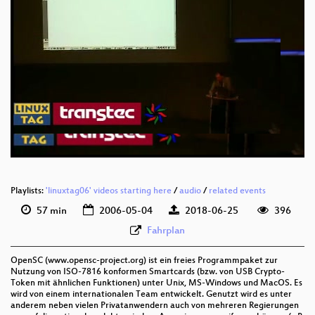
deu 576p (webm)
deu 288p (mp4)
Playlists:
'linuxtag06' videos starting here
/
audio
/
related events
57 min
2006-05-04
2018-06-25
396
Fahrplan
OpenSC (www.opensc-project.org) ist ein freies Programmpaket zur
Nutzung von ISO-7816 konformen Smartcards (bzw. von USB Crypto-
Token mit ähnlichen Funktionen) unter Unix, MS-Windows und MacOS. Es
wird von einem internationalen Team entwickelt. Genutzt wird es unter
anderem neben vielen Privatanwendern auch von mehreren Regierungen