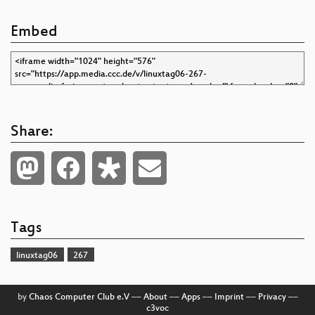
Embed
Share:
Tags
linuxtag06
267
by
Chaos Computer Club e.V
––
About
––
Apps
––
Imprint
––
Privacy
––
c3voc