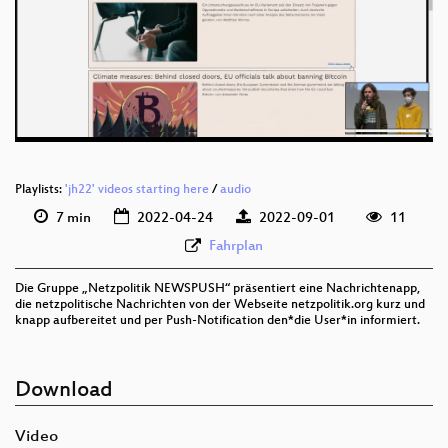
deu 1080p (webm)
deu 576p (mp4)
deu 576p (webm)
Playlists:
'jh22' videos starting here
/
audio
7 min
2022-04-24
2022-09-01
11
Fahrplan
Die Gruppe „Netzpolitik NEWSPUSH“ präsentiert eine Nachrichtenapp,
die netzpolitische Nachrichten von der Webseite netzpolitik.org kurz und
knapp aufbereitet und per Push-Notification den*die User*in informiert.
Download
Video