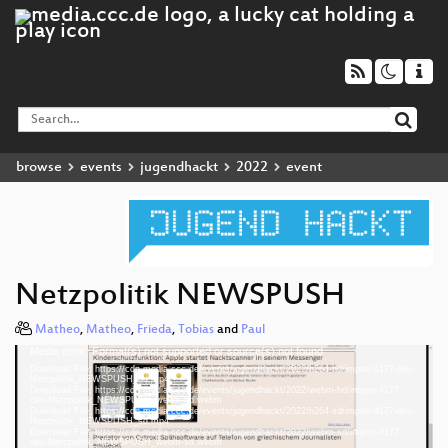
browse
events
jugendhackt
2022
event
Netzpolitik NEWSPUSH
Matheo
,
Matheo
,
Frieda
,
Tobias
and
Paul
Media error: Format(s) not supported or source(s) not found
Video
Download File: https://cdn.media.ccc.de/events/jugendhackt/2022/h264-hd/import-4177-deu-
Player
Netzpolitik_NEWSPUSH_hd.mp4
Download File: https://cdn.media.ccc.de/events/jugendhackt/2022/webm-hd/import-4177-
deu-Netzpolitik_NEWSPUSH_webm-hd.webm
Download File: https://cdn.media.ccc.de/events/jugendhackt/2022/h264-sd/import-4177-deu-
Netzpolitik_NEWSPUSH_sd.mp4
Download File: https://cdn.media.ccc.de/events/jugendhackt/2022/webm-sd/import-4177-
deu 1080p (mp4)
deu-Netzpolitik_NEWSPUSH_webm-sd.webm