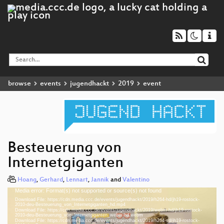
browse
events
jugendhackt
2019
event
Besteuerung von
Internetgiganten
Hoang
,
Gerhard
,
Lennart
,
Jannik
and
Valentino
Media error: Format(s) not supported or source(s) not found
Video
Download File: https://cdn.media.ccc.de/events/jugendhackt/2019/h264-hd/jh19-rostock-
Player
2010-deu-Besteuerung_von_Internetgiganten_hd.mp4
Download File: https://cdn.media.ccc.de/events/jugendhackt/2019/webm-hd/jh19-rostock-
2010-deu-Besteuerung_von_Internetgiganten_webm-hd.webm
Download File: https://cdn.media.ccc.de/events/jugendhackt/2019/h264-sd/jh19-rostock-