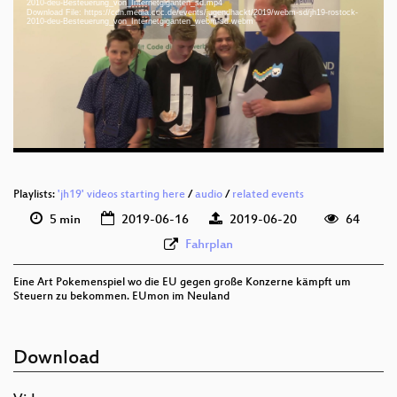
2010-deu-Besteuerung_von_Internetgiganten_sd.mp4
Download File: https://cdn.media.ccc.de/events/jugendhackt/2019/webm-sd/jh19-rostock-
deu 1080p (mp4)
2010-deu-Besteuerung_von_Internetgiganten_webm-sd.webm
deu 1080p (webm)
deu 576p (mp4)
deu 576p (webm)
Playlists:
'jh19' videos starting here
/
audio
/
related events
5 min
2019-06-16
2019-06-20
64
Fahrplan
Eine Art Pokemenspiel wo die EU gegen große Konzerne kämpft um
Steuern zu bekommen. EUmon im Neuland
Download