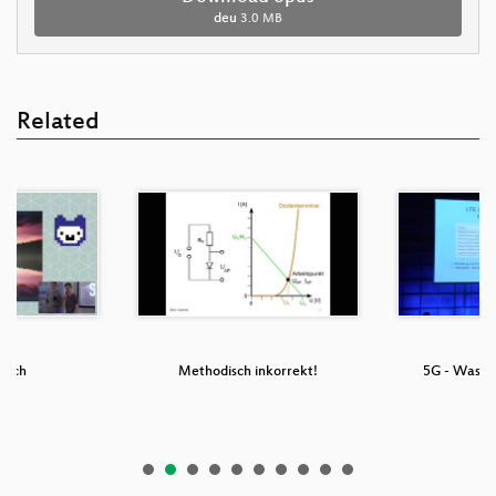
deu
3.0 MB
Related
atch
Methodisch inkorrekt!
5G - Was ist