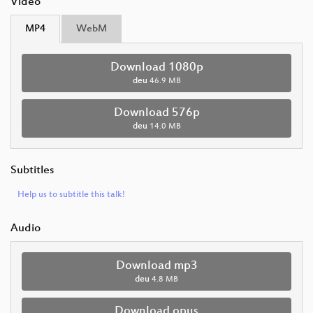
Video
MP4
WebM
Download 1080p
deu
46.9 MB
Download 576p
deu
14.0 MB
Subtitles
Help us to subtitle this talk!
Audio
Download mp3
deu
4.8 MB
Download opus