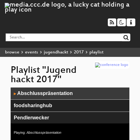
browse
events
jugendhackt
2017
playlist
Playlist "Jugend
hackt 2017"
Audio
Abschlusspräsentation
▶
Player
foodsharinghub
Pendlerwecker
2cuhl4skül
Playing:
Abschlusspräsentation