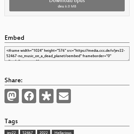
Download opus
deu
6.0 MB
Embed
Share:
Tags
jev22
52467
2022
Hellarious