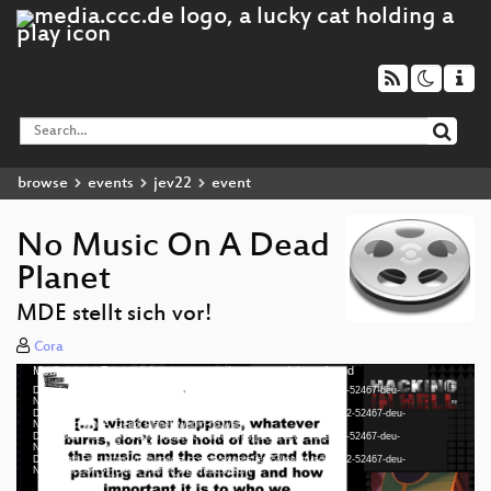
browse
events
jev22
event
No Music On A Dead
Planet
MDE stellt sich vor!
Cora
Media error: Format(s) not supported or source(s) not found
Video
Download File: https://cdn.media.ccc.de/events/jev22/h264-hd/jev22-52467-deu-
Player
No_Music_On_A_Dead_Planet_hd.mp4
Download File: https://cdn.media.ccc.de/events/jev22/webm-hd/jev22-52467-deu-
No_Music_On_A_Dead_Planet_webm-hd.webm
Download File: https://cdn.media.ccc.de/events/jev22/h264-sd/jev22-52467-deu-
No_Music_On_A_Dead_Planet_sd.mp4
Download File: https://cdn.media.ccc.de/events/jev22/webm-sd/jev22-52467-deu-
deu 1080p (mp4)
No_Music_On_A_Dead_Planet_webm-sd.webm