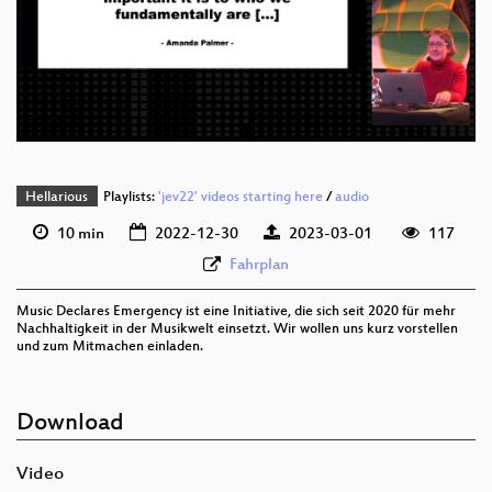
deu 1080p (webm)
deu 576p (mp4)
deu 576p (webm)
Hellarious
Playlists:
'jev22' videos starting here
/
audio
10 min
2022-12-30
2023-03-01
117
Fahrplan
Music Declares Emergency ist eine Initiative, die sich seit 2020 für mehr
Nachhaltigkeit in der Musikwelt einsetzt. Wir wollen uns kurz vorstellen
und zum Mitmachen einladen.
Download
Video