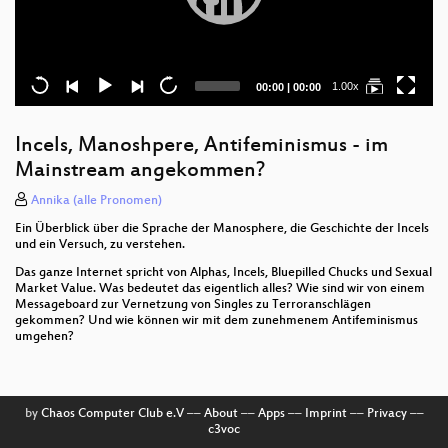
Current
Total
1.00x
00:00
|
00:00
time
duration
Incels, Manoshpere, Antifeminismus - im
Mainstream angekommen?
Annika (alle Pronomen)
Ein Überblick über die Sprache der Manosphere, die Geschichte der Incels
und ein Versuch, zu verstehen.
Das ganze Internet spricht von Alphas, Incels, Bluepilled Chucks und Sexual
Market Value. Was bedeutet das eigentlich alles? Wie sind wir von einem
Messageboard zur Vernetzung von Singles zu Terroranschlägen
gekommen? Und wie können wir mit dem zunehmenem Antifeminismus
umgehen?
by
Chaos Computer Club e.V
––
About
––
Apps
––
Imprint
––
Privacy
––
c3voc