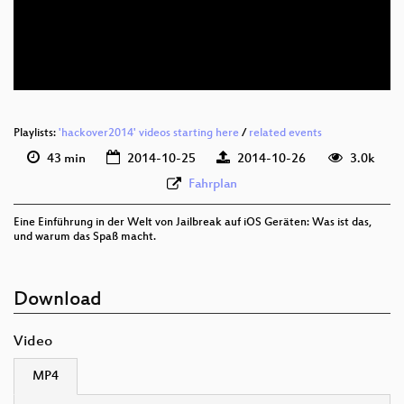
Playlists:
'hackover2014' videos starting here
/
related events
43 min
2014-10-25
2014-10-26
3.0k
Fahrplan
Eine Einführung in der Welt von Jailbreak auf iOS Geräten: Was ist das,
und warum das Spaß macht.
Download
Video
MP4