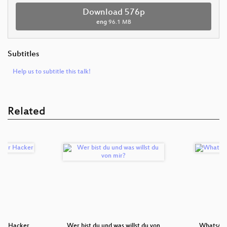
Download 576p
eng
96.1 MB
Subtitles
Help us to subtitle this talk!
Related
für Hacker
Wer bist du und was willst du von
WhatsApp