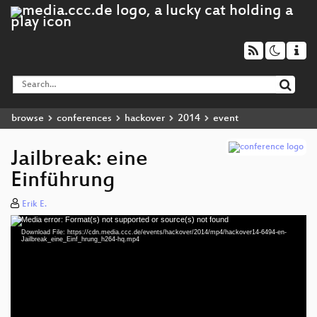
browse
conferences
hackover
2014
event
Jailbreak: eine
Einführung
Erik E.
Media error: Format(s) not supported or source(s) not found
Video
Download File: https://cdn.media.ccc.de/events/hackover/2014/mp4/hackover14-6494-en-
Player
Jailbreak_eine_Einf_hrung_h264-hq.mp4