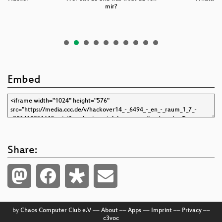
mir?
Embed
Share:
by
Chaos Computer Club e.V
––
About
––
Apps
––
Imprint
––
Privacy
––
c3voc