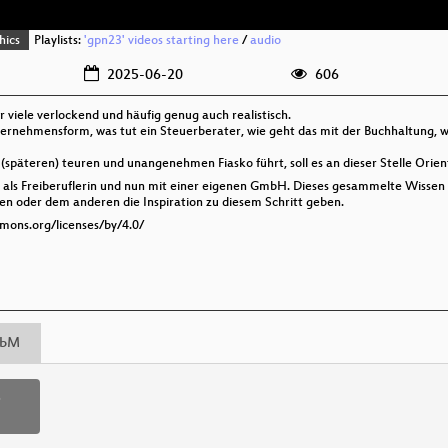
hics
Playlists:
'gpn23' videos starting here
/
audio
2025-06-20
606
r viele verlockend und häufig genug auch realistisch.
rnehmensform, was tut ein Steuerberater, wie geht das mit der Buchhaltung, was 
späteren) teuren und unangenehmen Fiasko führt, soll es an dieser Stelle Orien
rst als Freiberuflerin und nun mit einer eigenen GmbH. Dieses gesammelte Wissen
nen oder dem anderen die Inspiration zu diesem Schritt geben.
mmons.org/licenses/by/4.0/
bM
p