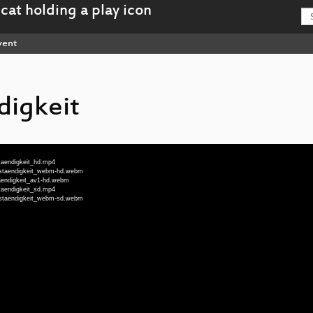
vent
digkeit
taendigkeit_hd.mp4
bstaendigkeit_webm-hd.webm
aendigkeit_av1-hd.webm
taendigkeit_sd.mp4
bstaendigkeit_webm-sd.webm