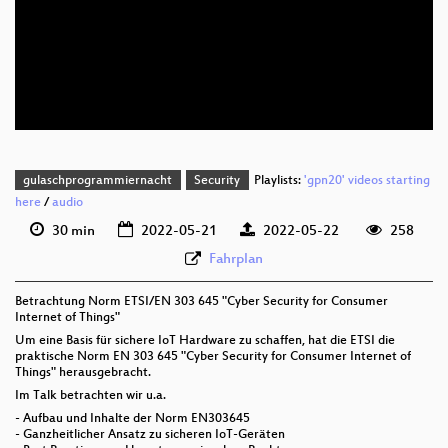
deu 1080p (webm)
deu 576p (mp4)
deu 576p (webm)
gulaschprogrammiernacht
Security
Playlists:
'gpn20' videos starting
here
/
audio
30 min
2022-05-21
2022-05-22
258
Fahrplan
Betrachtung Norm ETSI/EN 303 645 "Cyber Security for Consumer
Internet of Things"
Um eine Basis für sichere IoT Hardware zu schaffen, hat die ETSI die
praktische Norm EN 303 645 "Cyber Security for Consumer Internet of
Things" herausgebracht.
Im Talk betrachten wir u.a.
- Aufbau und Inhalte der Norm EN303645
- Ganzheitlicher Ansatz zu sicheren IoT-Geräten