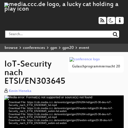
browse
conferences
gpn
gpn20
event
IoT-Security
Gulaschprogrammiernacht 20
nach
ETSI/EN303645
Kevin Heneka
Media error: Format(s) not supported or source(s) not found
Video
Download File: https://cdn.media.ccc.de/events/gpn/gpn20/h264-hd/gpn20-36-deu-IoT-
Player
Security_nach_ETSI_EN303645_hd.mp4
Download File: https://cdn.media.ccc.de/events/gpn/gpn20/webm-hd/gpn20-36-deu-IoT-
Security_nach_ETSI_EN303645_webm-hd.webm
Download File: https://cdn.media.ccc.de/events/gpn/gpn20/h264-sd/gpn20-36-deu-IoT-
Security_nach_ETSI_EN303645_sd.mp4
Download File: https://cdn.media.ccc.de/events/gpn/gpn20/webm-sd/gpn20-36-deu-IoT-
deu 1080p (mp4)
Security_nach_ETSI_EN303645_webm-sd.webm