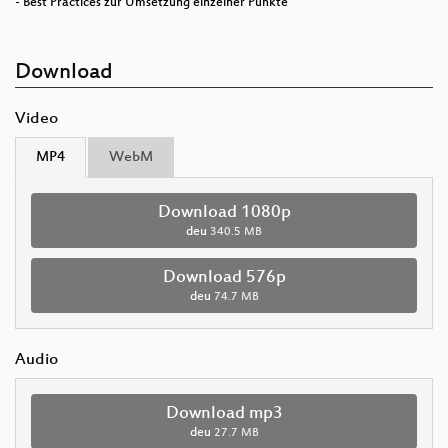
- Best Practices zur Umsetzung einzelner Punkte
Download
Video
MP4
WebM
Download 1080p
deu
340.5 MB
Download 576p
deu
74.7 MB
Audio
Download mp3
deu
27.7 MB