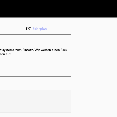
deu 576p (webm)
Fahrplan
systeme zum Einsatz. Wir werfen einen Blick
men auf.