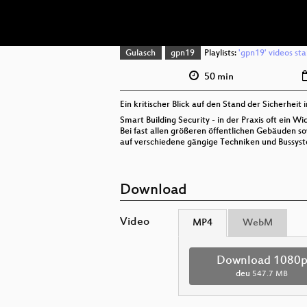
Gulasch
gpn19
Playlists:
'gpn19' videos sta
50 min
Ein kritischer Blick auf den Stand der Sicherhe
Smart Building Security - in der Praxis oft ein Wid
Bei fast allen größeren öffentlichen Gebäuden
auf verschiedene gängige Techniken und Bussys
Download
Video
MP4
WebM
Download 1080
deu
547.7 MB