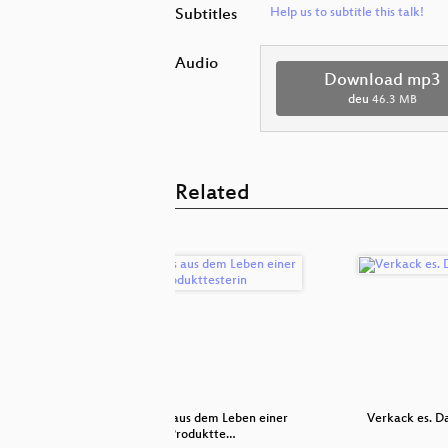
Subtitles
Help us to subtitle this talk!
Audio
Download mp3
deu
46.3 MB
Related
n wie auch
Lifehacks aus dem Leben einer
Verkack es. D
Produktte…