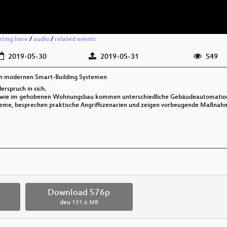
rting here
/
audio
/
related events
2019-05-30
2019-05-31
549
it in modernen Smart-Building Systemen
erspruch in sich.
 sowie im gehobenen Wohnungsbau kommen unterschiedliche Gebäudeautomations
teme, besprechen praktische Angriffszenarien und zeigen vorbeugende Maßnah
p
Download 576p
deu
131.6 MB