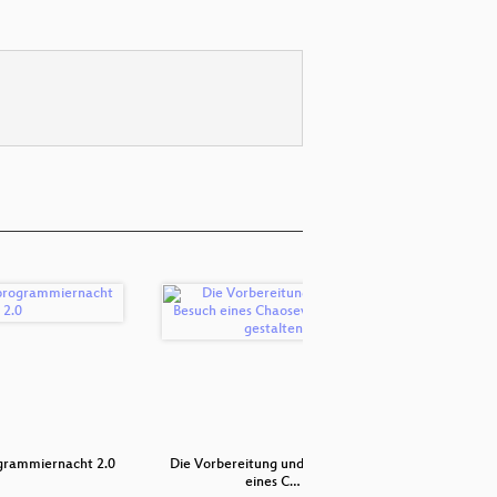
grammiernacht 2.0
Die Vorbereitung und den Besuch
Hacking 
eines C…