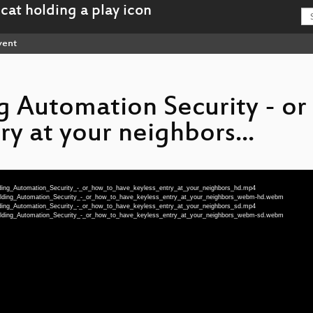
vent
g Automation Security - or
ry at your neighbors...
ilding_Automation_Security_-_or_how_to_have_keyless_entry_at_your_neighbors_hd.mp4
uilding_Automation_Security_-_or_how_to_have_keyless_entry_at_your_neighbors_webm-hd.webm
ilding_Automation_Security_-_or_how_to_have_keyless_entry_at_your_neighbors_sd.mp4
uilding_Automation_Security_-_or_how_to_have_keyless_entry_at_your_neighbors_webm-sd.webm