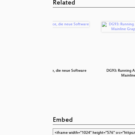
Related
jango
CCC Office, die neue Software
DG93: Running A
Mainlin
Embed