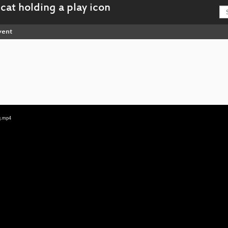
vent
q.mp4