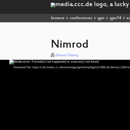
browse
conferences
gpn
gpn14
e
Nimrod
Dennis Felsing
Media error: Format(s) not supported or source(s) not found
Video
Player
Download File: https://cdn.media.ccc.de/events/gpn/gpn14/mp4/gpn14-5892-de-Nimrod_h264-h