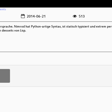
vents
2014-06-21
513
prache. Nimrod hat Python-artige Syntax, ist statisch typisiert und extrem perf
iesseits von Lisp.