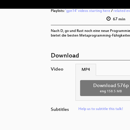
Playlists:
'gpn14' videos starting here
/
related e
67 min
Nach D, go und Rust noch eine neue Programmiers
bietet die besten Metaprogramming-Fähigkeiten d
Download
Video
MP4
Download 576p
eng
158.5 MB
Subtitles
Help us to subtitle this talk!