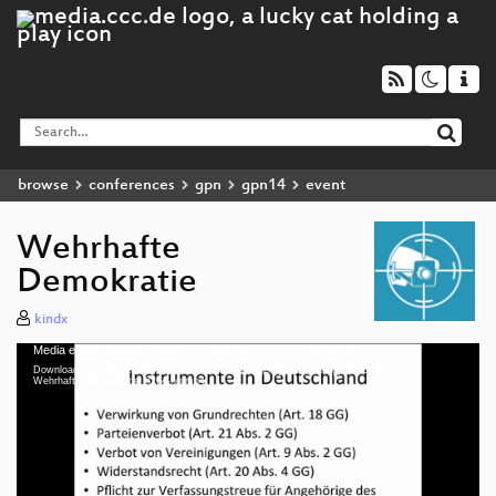
browse
conferences
gpn
gpn14
event
Wehrhafte
Demokratie
kindx
Media error: Format(s) not supported or source(s) not found
Video
Download File: https://cdn.media.ccc.de/events/gpn/gpn14/mp4/gpn14-5864-de-
Player
Wehrhafte_Demokratie_h264-hq.mp4