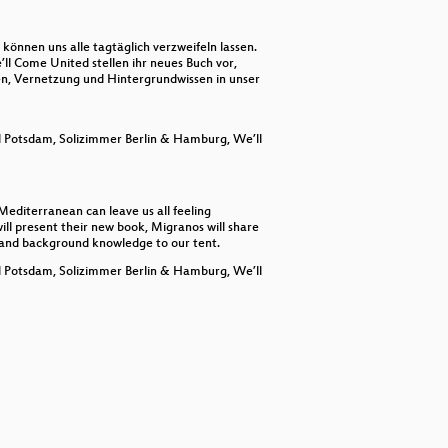
decrease
volume.
können uns alle tagtäglich verzweifeln lassen.
’ll Come United stellen ihr neues Buch vor,
en, Vernetzung und Hintergrundwissen in unser
yl Potsdam, Solizimmer Berlin & Hamburg, We’ll
Mediterranean can leave us all feeling
 will present their new book, Migranos will share
s, and background knowledge to our tent.
yl Potsdam, Solizimmer Berlin & Hamburg, We’ll