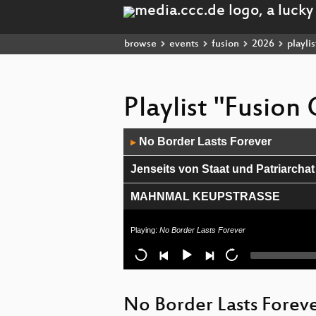
browse
events
fusion
2026
playlis
Playlist "Fusio
Audio
No Border Lasts Forever
▶
Player
Jenseits von Staat und Patriarchat
MAHNMAL KEUPSTRASSE
Wahlen in MV
Playing:
No Border Lasts Forever
Tapping für überforderte Nervens
Theater: Mein bedrohliches Gedich
No Border Lasts Forev
Musk On Mars (Theater, 60 min)