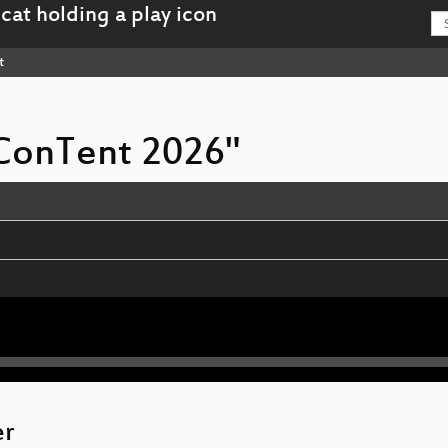
t
n ConTent 2026"
ysteme und wilde Herzen
t
er