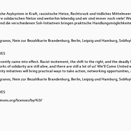
ISA FITTKO
 Asylsystem in Kraft, rassistische Hetze, Rechtsruck und tödliches Mittelmeer 
e solidarischen Netze sind weiterhin lebendig und wir sind immer noch viele! We
nd die verschiedenen Soli-Initiativen bringen praktische Handlungsmöglichkeit
granos, Nein zur Bezahlkarte Brandenburg, Berlin, Leipzig und Hamburg, SoliAs
nach Exkursion zum KZ-Außenlager Retzow
 YES
y came into effect. Racist incitement, the shift to the right, and the deadly 
ks of solidarity are still alive, and there are still a lot of us! We’ll Come United
rity initiatives will bring practical ways to take action, networking opportunitie
granos, Nein zur Bezahlkarte Brandenburg, Berlin, Leipzig und Hamburg, SoliAs
 YES
mmons.org/licenses/by/4.0/