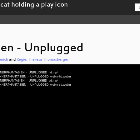
en - Unplugged
enich
and
Regie: Theresa Thomasberger
eu-MAENNERPHANTASIEN_-_UNPLUGGED_hd.mp4
-deu-MAENNERPHANTASIEN_-_UNPLUGGED_webm-hd.webm
eu-MAENNERPHANTASIEN_-_UNPLUGGED_sd.mp4
-deu-MAENNERPHANTASIEN_-_UNPLUGGED_webm-sd.webm