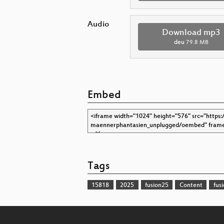
Audio
Download mp3
deu
79.8 MB
Embed
Tags
15818
2025
fusion25
Content
fus