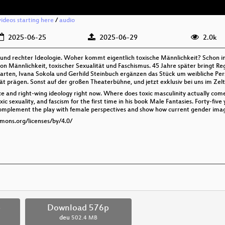
videos starting here
/
audio
2025-06-25
2025-06-29
2.0k
nd rechter Ideologie. Woher kommt eigentlich toxische Männlichkeit? Schon in
on Männlichkeit, toxischer Sexualität und Faschismus. 45 Jahre später bringt 
garten, Ivana Sokola und Gerhild Steinbuch ergänzen das Stück um weibliche Per
ät prägen. Sonst auf der großen Theaterbühne, und jetzt exklusiv bei uns im Zelt
e and right-wing ideology right now. Where does toxic masculinity actually come
c sexuality, and fascism for the first time in his book Male Fantasies. Forty-five
complement the play with female perspectives and show how current gender image
mmons.org/licenses/by/4.0/
p
Download 576p
deu
502.4 MB