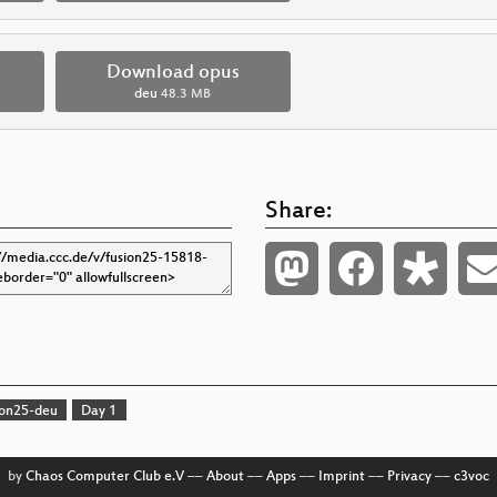
Download opus
deu
48.3 MB
Share:
ion25-deu
Day 1
by
Chaos Computer Club e.V
––
About
––
Apps
––
Imprint
––
Privacy
––
c3voc