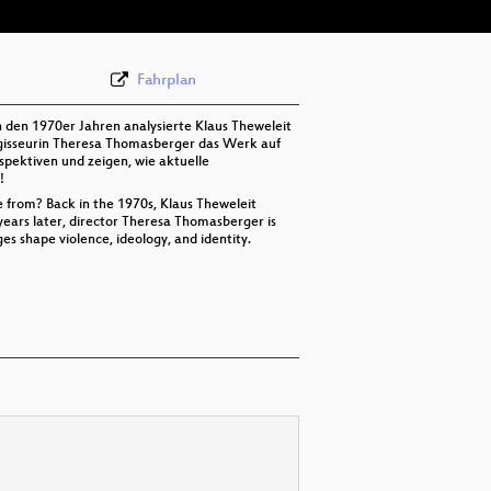
Fahrplan
 den 1970er Jahren analysierte Klaus Theweleit
Regisseurin Theresa Thomasberger das Werk auf
spektiven und zeigen, wie aktuelle
!
 from? Back in the 1970s, Klaus Theweleit
 years later, director Theresa Thomasberger is
s shape violence, ideology, and identity.