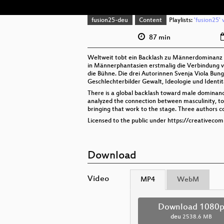
fusion25-deu
Content
Playlists:
'fusion25' 
87 min
Weltweit tobt ein Backlash zu Männerdominanz u
in Männerphantasien erstmalig die Verbindung v
die Bühne. Die drei Autorinnen Svenja Viola Bun
Geschlechterbilder Gewalt, Ideologie und Identit
There is a global backlash toward male dominanc
analyzed the connection between masculinity, toxi
bringing that work to the stage. Three authors 
Licensed to the public under https://creativeco
Download
Video
MP4
WebM
Download 1080
deu
2538.6 MB