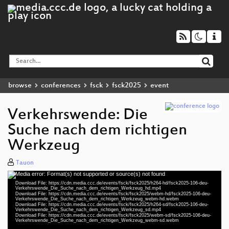
browse
conferences
fsck
fsck2025
event
Verkehrswende: Die
Suche nach dem richtigen
Werkzeug
Tauon
Media error: Format(s) not supported or source(s) not found
Video
Download File: https://cdn.media.ccc.de/events/fsck/fsck2025/h264-hd/fsck2025-106-deu-
Player
Verkehrswende_Die_Suche_nach_dem_richtigen_Werkzeug_hd.mp4
Download File: https://cdn.media.ccc.de/events/fsck/fsck2025/webm-hd/fsck2025-106-deu-
Verkehrswende_Die_Suche_nach_dem_richtigen_Werkzeug_webm-hd.webm
Download File: https://cdn.media.ccc.de/events/fsck/fsck2025/h264-sd/fsck2025-106-deu-
Verkehrswende_Die_Suche_nach_dem_richtigen_Werkzeug_sd.mp4
Download File: https://cdn.media.ccc.de/events/fsck/fsck2025/webm-sd/fsck2025-106-deu-
deu 1080p (mp4)
Verkehrswende_Die_Suche_nach_dem_richtigen_Werkzeug_webm-sd.webm