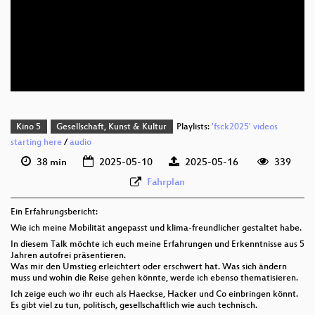
deu 1080p (webm)
deu 576p (mp4)
deu 576p (webm)
Kino 5
Gesellschaft, Kunst & Kultur
Playlists:
'fsck2025' videos
starting here
/
audio
38 min
2025-05-10
2025-05-16
339
Fahrplan
Ein Erfahrungsbericht:
Wie ich meine Mobilität angepasst und klima-freundlicher gestaltet habe.
In diesem Talk möchte ich euch meine Erfahrungen und Erkenntnisse aus 5
Jahren autofrei präsentieren.
Was mir den Umstieg erleichtert oder erschwert hat. Was sich ändern
muss und wohin die Reise gehen könnte, werde ich ebenso thematisieren.
Ich zeige euch wo ihr euch als Haeckse, Hacker und Co einbringen könnt.
Es gibt viel zu tun, politisch, gesellschaftlich wie auch technisch.