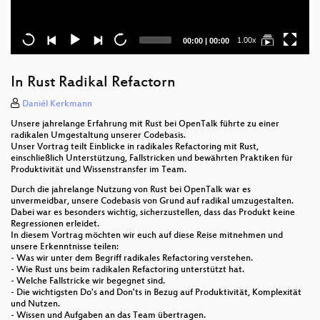
Current
Total
1.00x
00:00
|
00:00
time
duration
In Rust Radikal Refactorn
Daniél Kerkmann
Unsere jahrelange Erfahrung mit Rust bei OpenTalk führte zu einer
radikalen Umgestaltung unserer Codebasis.
Unser Vortrag teilt Einblicke in radikales Refactoring mit Rust,
einschließlich Unterstützung, Fallstricken und bewährten Praktiken für
Produktivität und Wissenstransfer im Team.
Durch die jahrelange Nutzung von Rust bei OpenTalk war es
unvermeidbar, unsere Codebasis von Grund auf radikal umzugestalten.
Dabei war es besonders wichtig, sicherzustellen, dass das Produkt keine
Regressionen erleidet.
In diesem Vortrag möchten wir euch auf diese Reise mitnehmen und
unsere Erkenntnisse teilen:
- Was wir unter dem Begriff radikales Refactoring verstehen.
- Wie Rust uns beim radikalen Refactoring unterstützt hat.
- Welche Fallstricke wir begegnet sind.
- Die wichtigsten Do's and Don'ts in Bezug auf Produktivität, Komplexität
und Nutzen.
- Wissen und Aufgaben an das Team übertragen.