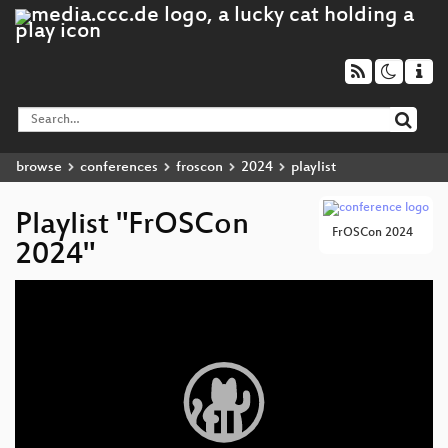
browse
conferences
froscon
2024
playlist
Playlist "FrOSCon
FrOSCon 2024
2024"
Video
Player