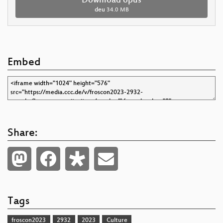
Download opus
deu
34.0 MB
Embed
Share:
Tags
froscon2023
2932
2023
Culture