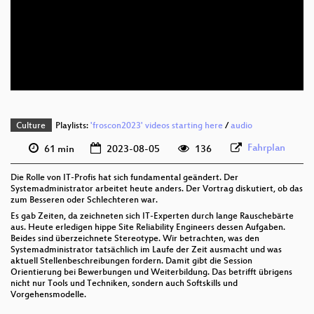
deu 1080p (webm)
deu 576p (mp4)
deu 576p (webm)
Culture
Playlists:
'froscon2023' videos starting here
/
audio
Fahrplan
61 min
2023-08-05
136
Die Rolle von IT-Profis hat sich fundamental geändert. Der
Systemadministrator arbeitet heute anders. Der Vortrag diskutiert, ob das
zum Besseren oder Schlechteren war.
Es gab Zeiten, da zeichneten sich IT-Experten durch lange Rauschebärte
aus. Heute erledigen hippe Site Reliability Engineers dessen Aufgaben.
Beides sind überzeichnete Stereotype. Wir betrachten, was den
Systemadministrator tatsächlich im Laufe der Zeit ausmacht und was
aktuell Stellenbeschreibungen fordern. Damit gibt die Session
Orientierung bei Bewerbungen und Weiterbildung. Das betrifft übrigens
nicht nur Tools und Techniken, sondern auch Softskills und
Vorgehensmodelle.