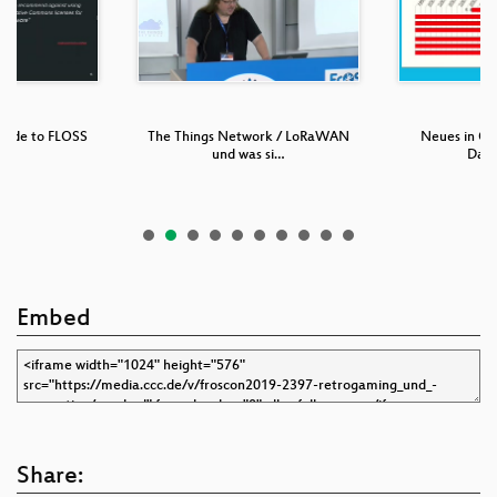
Guide to FLOSS
The Things Network / LoRaWAN
Neues in O
ses
und was si…
Dat
Embed
Share: