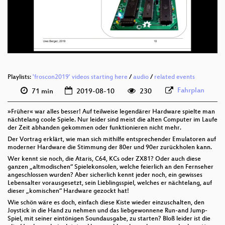
deu 576p (mp4)
deu 576p (webm)
Playlists:
'froscon2019' videos starting here
/
audio
/
related events
Fahrplan
71 min
2019-08-10
230
»Früher« war alles besser! Auf teilweise legendärer Hardware spielte man
nächtelang coole Spiele. Nur leider sind meist die alten Computer im Laufe
der Zeit abhanden gekommen oder funktionieren nicht mehr.
Der Vortrag erklärt, wie man sich mithilfe entsprechender Emulatoren auf
moderner Hardware die Stimmung der 80er und 90er zurückholen kann.
Wer kennt sie noch, die Ataris, C64, KCs oder ZX81? Oder auch diese
ganzen „altmodischen“ Spielekonsolen, welche feierlich an den Fernseher
angeschlossen wurden? Aber sicherlich kennt jeder noch, ein gewisses
Lebensalter vorausgesetzt, sein Lieblingsspiel, welches er nächtelang, auf
dieser „komischen“ Hardware gezockt hat!
Wie schön wäre es doch, einfach diese Kiste wieder einzuschalten, den
Joystick in die Hand zu nehmen und das liebgewonnene Run-and Jump-
Spiel, mit seiner eintönigen Soundausgabe, zu starten? Bloß leider ist die