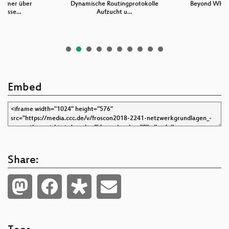
immer über
Dynamische Routingprotokolle
Beyond WHE
 wisse…
Aufzucht u…
Embed
Share: