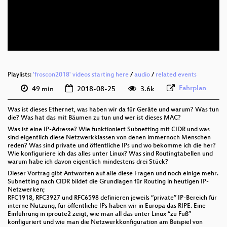
deu 576p (mp4)
deu 576p (webm)
Playlists:
'froscon2018' videos starting here
/
audio
/
related events
Fahrplan
49 min
2018-08-25
3.6k
Was ist dieses Ethernet, was haben wir da für Geräte und warum? Was tun
die? Was hat das mit Bäumen zu tun und wer ist dieses MAC?
Was ist eine IP-Adresse? Wie funktioniert Subnetting mit CIDR und was
sind eigentlich diese Netzwerkklassen von denen immernoch Menschen
reden? Was sind private und öffentliche IPs und wo bekomme ich die her?
Wie konfiguriere ich das alles unter Linux? Was sind Routingtabellen und
warum habe ich davon eigentlich mindestens drei Stück?
Dieser Vortrag gibt Antworten auf alle diese Fragen und noch einige mehr.
Subnetting nach CIDR bildet die Grundlagen für Routing in heutigen IP-
Netzwerken;
RFC1918, RFC3927 und RFC6598 definieren jeweils “private” IP-Bereich für
interne Nutzung, für öffentliche IPs haben wir in Europa das RIPE. Eine
Einführung in iproute2 zeigt, wie man all das unter Linux “zu Fuß”
konfiguriert und wie man die Netzwerkkonfiguration am Beispiel von