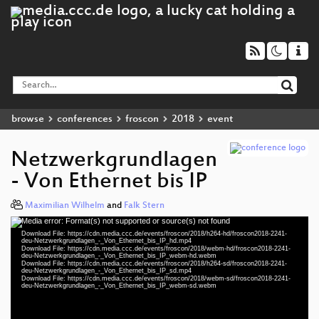
browse
conferences
froscon
2018
event
Netzwerkgrundlagen
- Von Ethernet bis IP
Maximilian Wilhelm
and
Falk Stern
Media error: Format(s) not supported or source(s) not found
Video
Download File: https://cdn.media.ccc.de/events/froscon/2018/h264-hd/froscon2018-2241-
Player
deu-Netzwerkgrundlagen_-_Von_Ethernet_bis_IP_hd.mp4
Download File: https://cdn.media.ccc.de/events/froscon/2018/webm-hd/froscon2018-2241-
deu-Netzwerkgrundlagen_-_Von_Ethernet_bis_IP_webm-hd.webm
Download File: https://cdn.media.ccc.de/events/froscon/2018/h264-sd/froscon2018-2241-
deu-Netzwerkgrundlagen_-_Von_Ethernet_bis_IP_sd.mp4
Download File: https://cdn.media.ccc.de/events/froscon/2018/webm-sd/froscon2018-2241-
deu 1080p (mp4)
deu-Netzwerkgrundlagen_-_Von_Ethernet_bis_IP_webm-sd.webm
deu 1080p (webm)