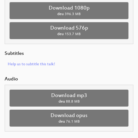
Download 1080p
deu
396.3 MB
Download 576p
deu
153.7 MB
Subtitles
Help us to subtitle this talk!
Audio
Download mp3
deu
88.8 MB
Download opus
deu
76.1 MB