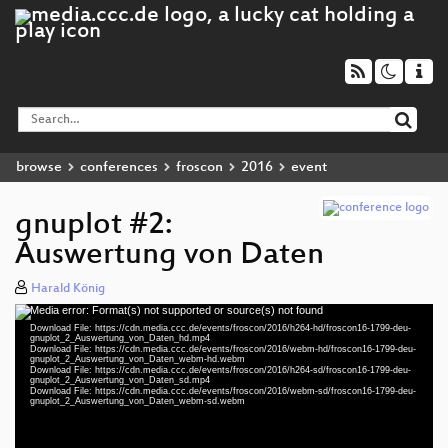
browse
conferences
froscon
2016
event
gnuplot #2:
Auswertung von Daten
Harald König
Media error: Format(s) not supported or source(s) not found
Video
Download File: https://cdn.media.ccc.de/events/froscon/2016/h264-hd/froscon16-1799-deu-
Player
gnuplot_2_Auswertung_von_Daten_hd.mp4
Download File: https://cdn.media.ccc.de/events/froscon/2016/webm-hd/froscon16-1799-deu-
gnuplot_2_Auswertung_von_Daten_webm-hd.webm
Download File: https://cdn.media.ccc.de/events/froscon/2016/h264-sd/froscon16-1799-deu-
gnuplot_2_Auswertung_von_Daten_sd.mp4
Download File: https://cdn.media.ccc.de/events/froscon/2016/webm-sd/froscon16-1799-deu-
deu 1080p (mp4)
gnuplot_2_Auswertung_von_Daten_webm-sd.webm
deu 1080p (webm)