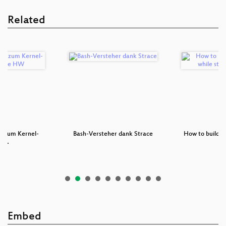
Related
en zum Kernel-
Bash-Versteher dank Strace
How to build y
r f…
s
Embed