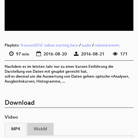
deu 576p (mp4)
deu 576p (webm)
Playlists:
'froscon2016' videos starting here
/
audio
/
related events
97 min
2016-08-20
2016-08-21
171
Nachdem es im letzten Jahr nur zu einer kurzen Einführung die
Darstellung von Daten mit gnuplot gereicht hat,
soll es diesmal um die Auswertung von Daten gehen: optische «Analyse»,
Ausgleichskurven, Histogramme, …
Download
Video
MP4
WebM