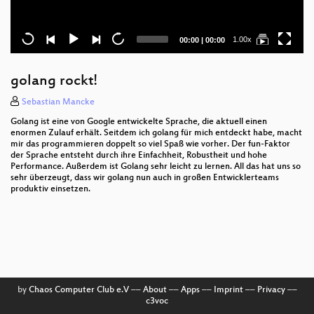
Current
Total
1.00x
00:00
|
00:00
time
duration
golang rockt!
Sebastian Mancke
Golang ist eine von Google entwickelte Sprache, die aktuell einen
enormen Zulauf erhält. Seitdem ich golang für mich entdeckt habe, macht
mir das programmieren doppelt so viel Spaß wie vorher. Der fun-Faktor
der Sprache entsteht durch ihre Einfachheit, Robustheit und hohe
Performance. Außerdem ist Golang sehr leicht zu lernen. All das hat uns so
sehr überzeugt, dass wir golang nun auch in großen Entwicklerteams
produktiv einsetzen.
by
Chaos Computer Club e.V
––
About
––
Apps
––
Imprint
––
Privacy
––
c3voc