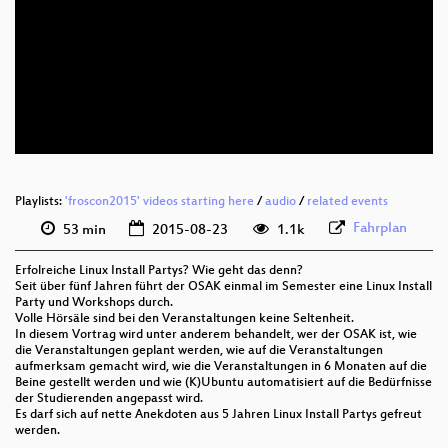
eng 576p (mp4)
eng 576p (webm)
Playlists:
'froscon2015' videos starting here
/
audio
/
related events
Fahrplan
53 min
2015-08-23
1.1k
Erfolreiche Linux Install Partys? Wie geht das denn?
Seit über fünf Jahren führt der OSAK einmal im Semester eine Linux Install
Party und Workshops durch.
Volle Hörsäle sind bei den Veranstaltungen keine Seltenheit.
In diesem Vortrag wird unter anderem behandelt, wer der OSAK ist, wie
die Veranstaltungen geplant werden, wie auf die Veranstaltungen
aufmerksam gemacht wird, wie die Veranstaltungen in 6 Monaten auf die
Beine gestellt werden und wie (K)Ubuntu automatisiert auf die Bedürfnisse
der Studierenden angepasst wird.
Es darf sich auf nette Anekdoten aus 5 Jahren Linux Install Partys gefreut
werden.