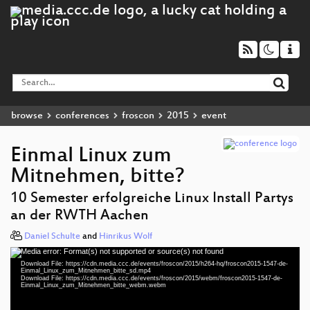
browse
conferences
froscon
2015
event
Einmal Linux zum
Mitnehmen, bitte?
10 Semester erfolgreiche Linux Install Partys
an der RWTH Aachen
Daniel Schulte
and
Hinrikus Wolf
Media error: Format(s) not supported or source(s) not found
Video
Download File: https://cdn.media.ccc.de/events/froscon/2015/h264-hq/froscon2015-1547-de-
Player
Einmal_Linux_zum_Mitnehmen_bitte_sd.mp4
Download File: https://cdn.media.ccc.de/events/froscon/2015/webm/froscon2015-1547-de-
Einmal_Linux_zum_Mitnehmen_bitte_webm.webm