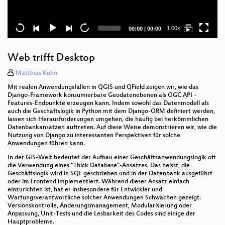
Current
Total
1.00x
00:00
|
00:00
time
duration
Web trifft Desktop
Matthias Kuhn
Mit realen Anwendungsfällen in QGIS und QField zeigen wir, wie das
Django-Framework konsumierbare Geodatenebenen als OGC API -
Features-Endpunkte erzeugen kann. Indem sowohl das Datenmodell als
auch die Geschäftslogik in Python mit dem Django-ORM definiert werden,
lassen sich Herausforderungen umgehen, die häufig bei herkömmlichen
Datenbankansätzen auftreten. Auf diese Weise demonstrieren wir, wie die
Nutzung von Django zu interessanten Perspektiven für solche
Anwendungen führen kann.
In der GIS-Welt bedeutet der Aufbau einer Geschäftsanwendungslogik oft
die Verwendung eines "Thick Database"-Ansatzes. Das heisst, die
Geschäftslogik wird in SQL geschrieben und in der Datenbank ausgeführt
oder im Frontend implementiert. Während dieser Ansatz einfach
einzurichten ist, hat er insbesondere für Entwickler und
Wartungsverantwortliche solcher Anwendungen Schwächen gezeigt.
Versionskontrolle, Änderungsmanagement, Modularisierung oder
Anpassung, Unit-Tests und die Lesbarkeit des Codes sind einige der
Hauptprobleme.