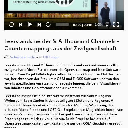
Current
Total
1.00x
00:00
|
00:00
time
duration
Leerstandsmelder & A Thousand Channels -
Countermappings aus der Zivilgesellschaft
Sebastian Fuchs
and
Ulf Treger
Leerstandsmelder und A Thousand Channels sind zwei unkommerzielle,
zivilgesellschaftliche Plattformen, die Openstreetmap und freie Software
nutzen. Zwei Projekt-Beteiligte stellen die Entwicklung ihrer Plattformen
vor, berichten von der Praxis mit OSM und FLOSS Software und von den
jeweils spezifischen Ansätzen und Fragestellungen, die beim Visualisieren
von Inhalten und Geoinformationen aufkommen.
Leerstandsmelder ist eine interaktive Plattform zur Sammlung von
Wohnraum-Leerständen in den beteiligten Städten und Regionen. A
Thousand Channels entwickelt ein Counter-Mapping Werkzeug, das
urbanen Akteur*innen und LGBTIQ+-Projekten die Möglichkeit bietet, von
queeren Räumen, Ereignissen und Perspektiven zu berichten und diese
Erzählungen räumlich zu visualisieren. Beide Projekte basieren auf
Openstreetmap-Karten bzw. Karten, die aus den OSM Geodaten erzeugt