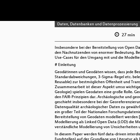
Daten, Datenbanken und Datenprozessierung
27 min
Insbesondere bei der Bereitstellung von Open Da
den Nachnutzenden von enormer Bedeutung. Bei in
Use-Cases für den Umgang mit und die Modellie
# Einleitung
Geodätinnen und Geodäten wissen, dass jede Bes
Standardabweichungen, 3-Sigma-Regel etc. belegt 
Reusable) zur bestmöglichen Offenheit und Tran
Zusammenarbeit ist dieser Aspekt umso wichtiger
Geologie) spielen Geodaten eine große Rolle. Ge
den FAIR-Prinzipien dar. Archäologische und ge
geschieht insbesondere bei der Georeferenzierun
Datenqualität archäologischer Daten zu gewährlei
ein großer Teil der Nationalen Forschungsdateni
Bereitstellung von Geodaten modelliert werden [
Modellierung als Linked Open Data (LOD) die Met
verständliche Modellierung von Unsicherheiten
In diesem Paper werden fünf data-driven interd
Fundstellen) auf der Grundlage von Literatur al