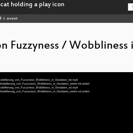
4
event
n Fuzzyness / Wobbliness 
u-Modellierung_von_Fuzzyness_Wobbliness_in_Geodaten_hd.mp4
deu-Modellierung_von_Fuzzyness_Wobbliness_in_Geodaten_webm-hd.webm
u-Modellierung_von_Fuzzyness_Wobbliness_in_Geodaten_sd.mp4
deu-Modellierung_von_Fuzzyness_Wobbliness_in_Geodaten_webm-sd.webm