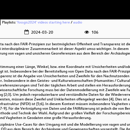
Playlists:
'fossgis2024' videos starting here
/
audio
2024-03-20
106
ta nach den FAIR-Prinzipien zur bestmöglichen Offenheit und Transparenz ist d
terdisziplinärer Zusammenarbeit ist dieser Aspekt umso wichtiger. In diesem P
rung von vagen und unsicheren Georeferenzen aus dem Bereich der Archäologie 
timmung einer Länge, Winkel, bzw. eine Koordinate mit Unsicherheiten und/ode
ist. Insbesondere bei der Bereitstellung von Open Data nach den FAIR-Prinzipie
sparenz ist die Angabe von Unsicherheiten und Zweifeln für den Nachnutzenden 
. Insbesondere in den Geistes- und Kulturwissenschaften (Humanities / Cultural
oreferenzierungen sind Teil der täglichen Arbeit und stellen ein Herausforderun
owissenschaftliche Forschung muss bei der Datenmodellierung mit Zweifeln wie
g [2;3]. Um jedoch reproduzierbare und verständliche Daten für die Wiederverw
sten, müssen diese Zweifel und Unklarheiten offengelegt werden [4]. Dies ist au
nfrastruktur (NFDI) ist [5;6]. In diesem Kontext müssen insbesondere Vagheiten 
7-9]. Für die Verknüpfung von Daten und die FAIRifizierung ist jedoch die von B
hode und Technik der Wahl. Aufgrund der großen Vielfalt der Forschungsbereiche
 und Vagheiten in Geodaten eine große Herausforderung.
isziplinäre Use-Cases für den Umgang mit und die Modellierung von vagen und u
s LOD aus dem Bereich der Archäologie und Geowissenschaften vorgestellt. Die 