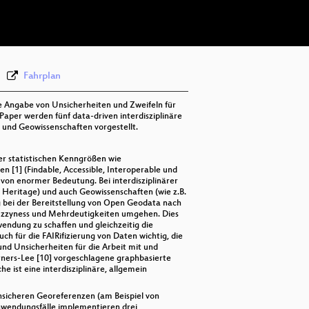
deu 576p (webm)
Fahrplan
ie Angabe von Unsicherheiten und Zweifeln für
aper werden fünf data-driven interdisziplinäre
und Geowissenschaften vorgestellt.
r statistischen Kenngrößen wie
n [1] (Findable, Accessible, Interoperable und
von enormer Bedeutung. Bei interdisziplinärer
 Heritage) und auch Geowissenschaften (wie z.B.
g bei der Bereitstellung von Open Geodata nach
 Fuzzyness und Mehrdeutigkeiten umgehen. Dies
endung zu schaffen und gleichzeitig die
ch für die FAIRifizierung von Daten wichtig, die
und Unsicherheiten für die Arbeit mit und
erners-Lee [10] vorgeschlagene graphbasierte
 ist eine interdisziplinäre, allgemein
nsicheren Georeferenzen (am Beispiel von
Anwendungsfälle implementieren drei