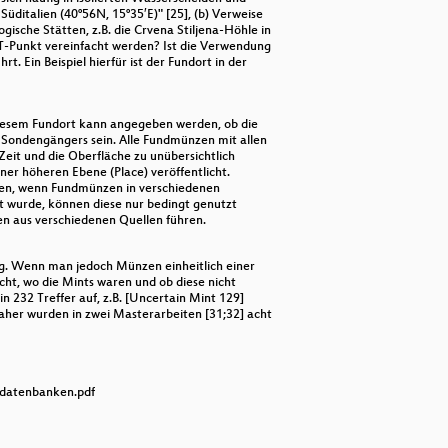
Süditalien (40°56N, 15°35′E)" [25], (b) Verweise
ogische Stätten, z.B. die Crvena Stiljena-Höhle in
KT-Punkt vereinfacht werden? Ist die Verwendung
 Ein Beispiel hierfür ist der Fundort in der
iesem Fundort kann angegeben werden, ob die
es Sondengängers sein. Alle Fundmünzen mit allen
 Zeit und die Oberfläche zu unübersichtlich
er höheren Ebene (Place) veröffentlicht.
hren, wenn Fundmünzen in verschiedenen
t wurde, können diese nur bedingt genutzt
en aus verschiedenen Quellen führen.
ag. Wenn man jedoch Münzen einheitlich einer
ht, wo die Mints waren und ob diese nicht
 232 Treffer auf, z.B. [Uncertain Mint 129]
Daher wurden in zwei Masterarbeiten [31;32] acht
hdatenbanken.pdf