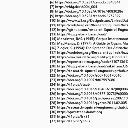
[6] https://doi.org/10.5281/zenodo.5849841
[7] https://zfdg.de/sb004_004
[8] https://doi.org/10.1023/A:1016740830286
[9] https://doi.org/10.5281/zenodo.3252392
[10] https://www.w3.org/DesignIssues/LinkedDa
[11] https://codeberg.org/ResearchSquirrels/fuzz
[12] https://github.com/research-Squirrel-Engin
[13] https://fuzzy-sl.wikibase.cloud/
[14] Macalister, RAS. (1945): Corpus Inscriptionu
[15] MacManus, D. (1997): A Guide to Ogam. M
[16] Ziegler, S. (1994): Die Sprache Der Altiri
[17] https://codeberg.org/ResearchSquirrels/fu
[18] http://www.wikidata.org/entity/Q10668073
[19] https://openstreetmap.org/node/11071361
[20] https://fuzzy-sl.wikibase.cloud/wiki/Item:Q
[21] https://research-squirrel-engineers.github.
[22] https://doi.org/10.1007/s007100170010
[23] https://doi.org/10.1007/bf02597680
[24] https://t1p.de/vtxub
[25] https://doi.org/10.1016/s1040-6182(00)000
[26] https://doi.org/10.1016/s0377-0273(96)000
[27] https://doi.org/10.1016/j.jvolgeores.2007.1
[28] https://doi.org/10.1016/j.yqres.2011.02.005
[29] https://research-squirrel-engineers.github
[30] https://gazetteer.dainst.org
[31] https://t1p.de/fsk91
[32] https://t1p.de/yh6us