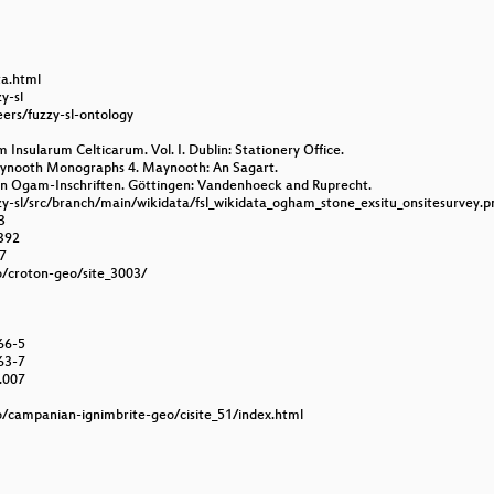
ta.html
y-sl
eers/fuzzy-sl-ontology
m Insularum Celticarum. Vol. I. Dublin: Stationery Office.
aynooth Monographs 4. Maynooth: An Sagart.
schen Ogam-Inschriften. Göttingen: Vandenhoeck and Ruprecht.
zzy-sl/src/branch/main/wikidata/fsl_wikidata_ogham_stone_exsitu_onsitesurvey.p
3
392
67
io/croton-geo/site_3003/
66-5
63-7
0.007
.io/campanian-ignimbrite-geo/cisite_51/index.html