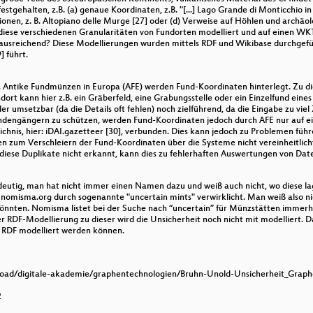
stgehalten, z.B. (a) genaue Koordinaten, z.B. "[...] Lago Grande di Monticchio in 
gionen, z. B. Altopiano delle Murge [27] oder (d) Verweise auf Höhlen und archäol
e diese verschiedenen Granularitäten von Fundorten modelliert und auf einen W
usreichend? Diese Modellierungen wurden mittels RDF und Wikibase durchgeführt.
] führt.
 Antike Fundmünzen in Europa (AFE) werden Fund-Koordinaten hinterlegt. Zu d
ndort kann hier z.B. ein Gräberfeld, eine Grabungsstelle oder ein Einzelfund ein
r umsetzbar (da die Details oft fehlen) noch zielführend, da die Eingabe zu viel
dengängern zu schützen, werden Fund-Koordinaten jedoch durch AFE nur auf ein
ichnis, hier: iDAI.gazetteer [30], verbunden. Dies kann jedoch zu Problemen fü
n zum Verschleiern der Fund-Koordinaten über die Systeme nicht vereinheitlich
diese Duplikate nicht erkannt, kann dies zu fehlerhaften Auswertungen von Dat
deutig, man hat nicht immer einen Namen dazu und weiß auch nicht, wo diese l
nomisma.org durch sogenannte "uncertain mints" verwirklicht. Man weiß also nic
könnten. Nomisma listet bei der Suche nach “uncertain” für Münzstätten immerhin
er RDF-Modellierung zu dieser wird die Unsicherheit noch nicht mit modelliert. 
n RDF modelliert werden können.
pload/digitale-akademie/graphentechnologien/Bruhn-Unold-Unsicherheit_Grap
2