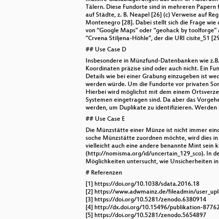
Tälern. Diese Fundorte sind in mehreren Papern fe
auf Städte, z. B. Neapel [26] (c) Verweise auf Re
Montenegro [28]. Dabei stellt sich die Frage wi
von “Google Maps” oder “geohack by toolforge” a
“Crvena Stiljena-Höhle”, der die URI cisite_51 [29
## Use Case D
Insbesondere in Münzfund-Datenbanken wie z.B.
Koordinaten präzise sind oder auch nicht. Ein Fu
Details wie bei einer Grabung einzugeben ist wede
werden würde. Um die Fundorte vor privaten Son
Hierbei wird möglichst mit dem einem Ortsverze
Systemen eingetragen sind. Da aber das Vorgehe
werden, um Duplikate zu identifizieren. Werden 
## Use Case E
Die Münzstätte einer Münze ist nicht immer ein
soche Münzstätte zuordnen möchte, wird dies in 
vielleicht auch eine andere benannte Mint sein 
(http://nomisma.org/id/uncertain_129_sco). In d
Möglichkeiten untersucht, wie Unsicherheiten i
# Referenzen
[1] https://doi.org/10.1038/sdata.2016.18
[2] https://www.adwmainz.de/fileadmin/user_u
[3] https://doi.org/10.5281/zenodo.6380914
[4] http://dx.doi.org/10.15496/publikation-8776
[5] https://doi.org/10.5281/zenodo.5654897