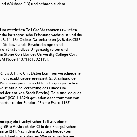
] und Wikibase [13] und nehmen zudem
d im westlichen Teil Großbritanniens zwischen
 die kartografische Erfassung wichtig ist und die
 B. 14-16), Online-Datenbanken (z. B. das CISP-
arität: Townlands, Beschreibungen und
Wie könnten diese Ungenauigkeiten und
m Stone Corridor des University College Cork
 OSM Node 11071361392 [19].
 6. bis 3. Jh. v. Chr. Dabei kommen verschiedene
icht exakt georeferenziert (z. B. anhand der
räzisionsgrade hinsichtlich der geografischen
weise auf eine Verortung des Fundes im
er antiken Stadt Petelia). Teils sind lediglich
talien" (IGCH 1894) gefunden oder stammen von
hierfür ist der Fundort “Fiume Esaro 1967
europa; ein trachytischer Tuff aus einem
 größte Ausbruch des CI in den Phlegräischen
 könnte [24]. Nach dem Ausbruch bedeckten
ich häufig in isolierten Wasserscheiden und