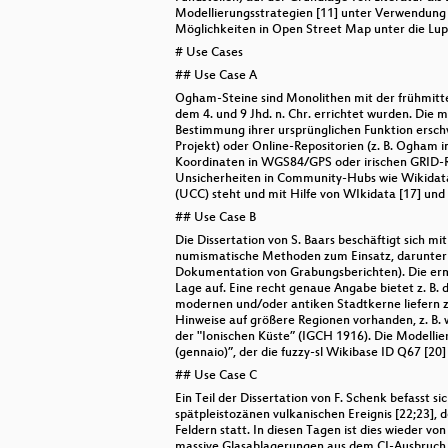
Modellierungsstrategien [11] unter Verwendung
Möglichkeiten in Open Street Map unter die Lup
# Use Cases
## Use Case A
Ogham-Steine sind Monolithen mit der frühmittela
dem 4. und 9 Jhd. n. Chr. errichtet wurden. Die m
Bestimmung ihrer ursprünglichen Funktion ersch
Projekt) oder Online-Repositorien (z. B. Ogham i
Koordinaten in WGS84/GPS oder irischen GRID-R
Unsicherheiten in Community-Hubs wie Wikidata o
(UCC) steht und mit Hilfe von WIkidata [17] u
## Use Case B
Die Dissertation von S. Baars beschäftigt sich m
numismatische Methoden zum Einsatz, darunter a
Dokumentation von Grabungsberichten). Die ermit
Lage auf. Eine recht genaue Angabe bietet z. B.
modernen und/oder antiken Stadtkerne liefern z. 
Hinweise auf größere Regionen vorhanden, z. B.
der "Ionischen Küste” (IGCH 1916). Die Modellier
(gennaio)”, der die fuzzy-sl Wikibase ID Q67 [20]
## Use Case C
Ein Teil der Dissertation von F. Schenk befasst 
spätpleistozänen vulkanischen Ereignis [22;23],
Feldern statt. In diesen Tagen ist dies wieder 
massive Glasablagerungen aus dem CI-Ausbruch gr