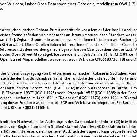
 von Wikidata, Linked Open Data sowie einer Ontologie, modelliert in OWL [12
e.
lterlichen irischen Ogham-Primitivschrift, die vor allem auf der Insel Irland un
eisten Steine befinden sich nicht mehr an ihrem ursprünglichen Standort, was für
wert [14]. Ogham-Steinfunde werden in verschiedenen Katalogen wie Büchern (z.
n 3D) erwähnt. Diese Quellen liefern Informationen in unterschiedlicher Granul
eferenzen. Zudem werden ganze Biographien von Geo-Locations dort erfasst. 
der Open Street Map abgebildet werden? Ein Beispiel hierfür ist CIIC 81, der i
nd Open Street Map modelliert wurde, vgl. auch Wikidata Q106680733 [18] und
it der Silbermünzprägung von Kroton, einer achäischen Kolonie in Süditalien, vom
uch die der Hortfundanalyse. Sämtliche Fundorte der untersuchten Horte sind n
telten Fundorte sind aus der Literatur abgeleitet und weisen unterschiedliche P
 der Hortfund von "Tarent 1938" (IGCH 1902) in der "via Oberdan" in Tarent. Hin
B. "Paestum 1937" (IGCH 1925) oder "Strongoli 1955" (IGCH 1885; in der Gegend d
 wurden Hortfunde im Jahr 1864 in "Kalabrien" (IGCH 1873) oder 1964 in "Südi
ung dieser Fundorte wurde mittels RDF und Wikibase durchgeführt. Ein Beispiel 
 und URI site_3003 [21] führt.
sich mit den Nachweisen des Ascheregens des Campanian Ignimbrite (CI) in Mittel
 der aus der Region Kampanien (Italien) stammt. Vor etwa 40.000 Jahren fand der
von erhöhtem Interesse, da ein weiterer Ausbruch des Supervulkans bevorstehen
oße Teile des osteuropäischen Kontinents; vulkanisches Material des CI findet s