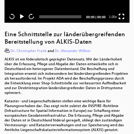
Current
Total
1.00x
00:00
|
00:00
time
duration
Eine Schnittstelle zur länderübergreifenden
Bereitstellung von ALKIS-Daten
Dr. Christopher Frank
and
Dr. Alexander Willner
ALKIS ist ein föderalistisch geprägter Datensatz. Mit der Länderhoheit
über die Erfassung, Pflege und Abgabe der Daten entwickelte sich in
Deutschland ein heterogener Datenbestand. Die Beschaffung und
Integration erweist sich insbesondere bei länderübergreifenden Projekten
als herausfordernd. Im Projekt ADA wird der Beschaffungsprozess durch
die Entwicklung einer Shop-Schnittstelle zur verbesserten Auffindbarkeit
und zur Direktintegration länderübergreifender Daten in Drittsysteme
optimiert.
Kataster- und Liegenschaftsdaten stellen eine wichtige Basis für
Planungsvorhaben dar. Das zeigt nicht zuletzt die INSPIRE-Richtlinie
(Infrastructure for Spatial Information in Europe) zur Schaffung einer
europäischen Geodateninfrastruktur. Die Erfassung, Pflege und Abgabe
der Daten ist in Deutschland föderal geregelt, obliegt den zuständigen
Vermessungs- und Katasterverwaltungen und zur Speicherung wird das
Amtliche Liegenschaftskatasterinformationssystem (ALKIS) genutzt.