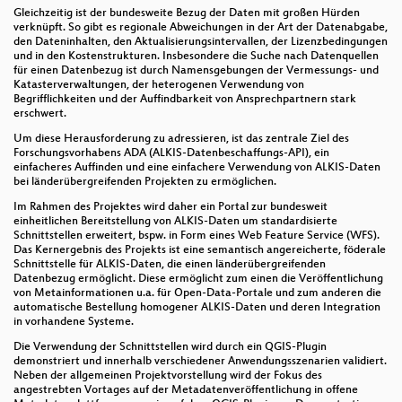
Gleichzeitig ist der bundesweite Bezug der Daten mit großen Hürden
verknüpft. So gibt es regionale Abweichungen in der Art der Datenabgabe,
den Dateninhalten, den Aktualisierungsintervallen, der Lizenzbedingungen
und in den Kostenstrukturen. Insbesondere die Suche nach Datenquellen
für einen Datenbezug ist durch Namensgebungen der Vermessungs- und
Katasterverwaltungen, der heterogenen Verwendung von
Begrifflichkeiten und der Auffindbarkeit von Ansprechpartnern stark
erschwert.
Um diese Herausforderung zu adressieren, ist das zentrale Ziel des
Forschungsvorhabens ADA (ALKIS-Datenbeschaffungs-API), ein
einfacheres Auffinden und eine einfachere Verwendung von ALKIS-Daten
bei länderübergreifenden Projekten zu ermöglichen.
Im Rahmen des Projektes wird daher ein Portal zur bundesweit
einheitlichen Bereitstellung von ALKIS-Daten um standardisierte
Schnittstellen erweitert, bspw. in Form eines Web Feature Service (WFS).
Das Kernergebnis des Projekts ist eine semantisch angereicherte, föderale
Schnittstelle für ALKIS-Daten, die einen länderübergreifenden
Datenbezug ermöglicht. Diese ermöglicht zum einen die Veröffentlichung
von Metainformationen u.a. für Open-Data-Portale und zum anderen die
automatische Bestellung homogener ALKIS-Daten und deren Integration
in vorhandene Systeme.
Die Verwendung der Schnittstellen wird durch ein QGIS-Plugin
demonstriert und innerhalb verschiedener Anwendungsszenarien validiert.
Neben der allgemeinen Projektvorstellung wird der Fokus des
angestrebten Vortages auf der Metadatenveröffentlichung in offene