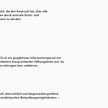
decrease
volume.
it, die den Anspruch hat, über alle
en durch zentrale Ärzte- und
evant zu werden.
s ist ein googlefreies Informationsportal mit
Anbietern entsprechender Hilfsangebote sein. Im
 eintragen bzw. validieren.
nell, übersichtlich und diagnoseübergreifend
ie medizinischen Behandlungsmöglichkeiten –