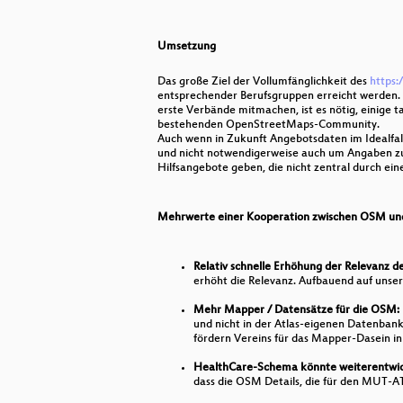
ALKIS-NAS-Daten in QGIS und im 
Der schnelle Weg in die digitale S
Umsetzung
How far, how much, how many - Hil
Das große Ziel der Vollumfänglichkeit des
https:
entsprechender Berufsgruppen erreicht werden.
Verwendung von OSM-Daten zur Ka
erste Verbände mitmachen, ist es nötig, einige
bestehenden OpenStreetMaps-Community.
Auch wenn in Zukunft Angebotsdaten im Idealfall
Trinkwasser und Trinkwasser-Ort
und nicht notwendigerweise auch um Angaben zu 
Hilfsangebote geben, die nicht zentral durch e
Floor plan extraction from digital 
Irische ᚑᚌᚆᚐᚋ Steine in OSM und W
Mehrwerte einer Kooperation zwischen OSM u
Digitale Kartendaten für alle
Relativ schnelle Erhöhung der Relevanz
erhöht die Relevanz. Aufbauend auf unse
Persistente Identifikatoren für O
Mehr Mapper / Datensätze für die OSM:
Ad hoc QGIS-Plugin Entwicklung z
und nicht in der Atlas-eigenen Datenban
fördern Vereins für das Mapper-Dasein i
16 Jahre FOSSGIS und OSM
HealthCare-Schema könnte weiterentwic
dass die OSM Details, die für den MUT-ATL
OSS im schweizerischen ÖREB-Kat