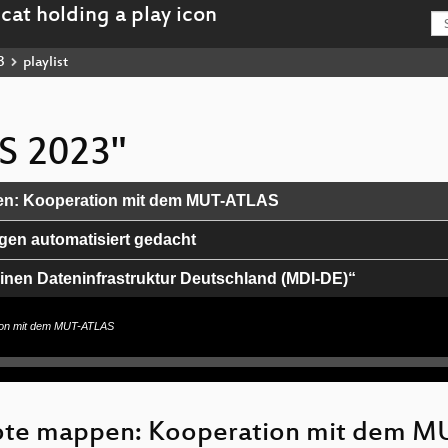
3
playlist
IS 2023"
en: Kooperation mit dem MUT-ATLAS
en automatisiert gedacht
inen Dateninfrastruktur Deutschland (MDI-DE)“
ng von Strassenschildern mit QGIS
tion mit dem MUT-ATLAS
bote mappen: Kooperation mit dem 
ung managen mit QGIS, PostGIS und QField