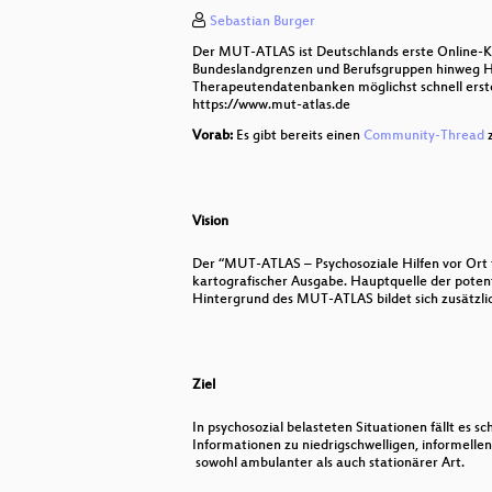
Sebastian Burger
Sozialhelden: Wie barrierefrei ist 
Der MUT-ATLAS ist Deutschlands erste Online-Kar
Wo bin ich? Lösen von fuzzy wob
Bundeslandgrenzen und Berufsgruppen hinweg Hil
Therapeutendatenbanken möglichst schnell erste 
https://www.mut-atlas.de
Open Geodata and -software im H
Vorab:
Es gibt bereits einen
Community-Thread
z
Agil erreichbar - Erreichbarkeitsa
GIS & Datenströme; Stream Proce
Vision
OSM Daten und Indoor-Karten in K
Der “MUT-ATLAS – Psychosoziale Hilfen vor Ort f
kartografischer Ausgabe. Hauptquelle der potent
FOSS-GIS in der Berliner Verwaltu
Hintergrund des MUT-ATLAS bildet sich zusätzli
Das Beste der 60er, 70er und 80e
Automatisierte Detektion von Bau
Ziel
Kartieren im Hochgebirge – ein Pra
In psychosozial belasteten Situationen fällt es s
Informationen zu niedrigschwelligen, informell
GeoNode in Forschungsdateninfra
sowohl ambulanter als auch stationärer Art.