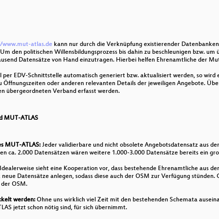
WebGIS (QGIS-Server mit Lizmap) nutzen
ouveränität - öffentliche Ausschreibungen mit FOSS
bert und Dijkstra zum Appell!
//www.mut-atlas.de
kann nur durch die Verknüpfung existierender Datenbanke
 Um den politischen Willensbildungsprozess bis dahin zu beschleunigen bzw. u
rtierung des urbanen, öffentlichen Raums
 tausend Datensätze von Hand einzutragen. Hierbei helfen Ehrenamtliche der Mu
 per EDV-Schnittstelle automatisch generiert bzw. aktualisiert werden, so wird 
e Mapping
Öffnungszeiten oder anderen relevanten Details der jeweiligen Angebote. Übe
inen übergeordneten Verband erfasst werden.
building models
ikidata
nd MUT-ATLAS
 des MUT-ATLAS:
Jeder validierbare und nicht obsolete Angebotsdatensatz aus d
ren ca. 2.000 Datensätzen wären weitere 1.000-3.000 Datensätze bereits ein gr
pen Source GIS: Best Practices und Bleeding Edge
Idealerweise sieht eine Kooperation vor, dass bestehende Ehrenamtliche aus den
ur Bewertung der radiologischen Lage im Ukrainekrieg
k neue Datensätze anlegen, sodass diese auch der OSM zur Verfügung stünden. G
n der OSM.
kelt werden:
Ohne uns wirklich viel Zeit mit den bestehenden Schemata auseina
AS jetzt schon nötig sind, für sich übernimmt.
aster: Erfahrungen und technische Herausforderungen