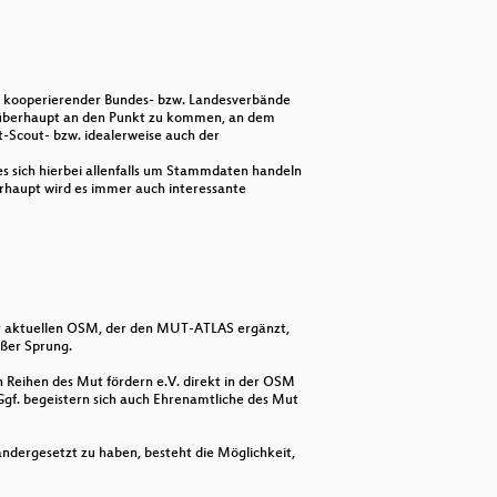
n kooperierender Bundes- bzw. Landesverbände
m überhaupt an den Punkt zu kommen, an dem
t-Scout- bzw. idealerweise auch der
es sich hierbei allenfalls um Stammdaten handeln
rhaupt wird es immer auch interessante
er aktuellen OSM, der den MUT-ATLAS ergänzt,
oßer Sprung.
 Reihen des Mut fördern e.V. direkt in der OSM
gf. begeistern sich auch Ehrenamtliche des Mut
ndergesetzt zu haben, besteht die Möglichkeit,