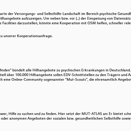
unser Planet?
te der Versorgungs- und Selbsthilfe-Landschaft im Bereich psychische Gesundhe
bling Geo Locations mit dem QGIS Plugin “CRS Guesser”
fsangebote aufzuzeigen. Um neben bzw. vor (..) der Einspeisung von Datensätz
Facilities darzustellen, könnte eine Kooperation mit OSM helfen, schneller rel
ochschulstudium der Geographie
u unserer Kooperationsanfrage.
nalysen für Deutschland
ssing mit Apache StreamPipes
DE Itinerary
inden” bündelt alle Hilfsangebote zu psychischen Erkrankungen in Deutschland. E
iell über 100.000 Hilfsangebote sollen EDV-Schnittstellen zu den Trägern und 
ng – Ein Erfolgsmodell?
ch eine Online-Community sogenannter “Mut-Scouts”, die ehrenamtlich Angebote
r: hochauflösende Spionagesatellitenaufnahmen
mstandorten in der Metropole Ruhr
xisbericht
chwer, Hilfe zu suchen und zu finden. Hier setzt der MUT-ATLAS an: Er bietet sch
en oder anonymen Angeboten der sozialen bzw. gesundheitlichen Selbsthilfe sow
strukturen