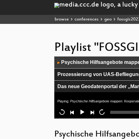
browse
conferences
geo
fossgis202
Playlist "FOSSG
Audio
Psychische Hilfsangebote mapp
▶
Player
Prozessierung von UAS-Befliegung
Das neue Geodatenportal der „Mar
SIGNALO - Erhebung und Darstellu
Playing:
Psychische Hilfsangebote mappen: Koopera
Abschlussveranstaltung
Neues von der OpenRailwayMap
Psychische Hilfsange
Maßnahmen zur Gewässerunterhalt