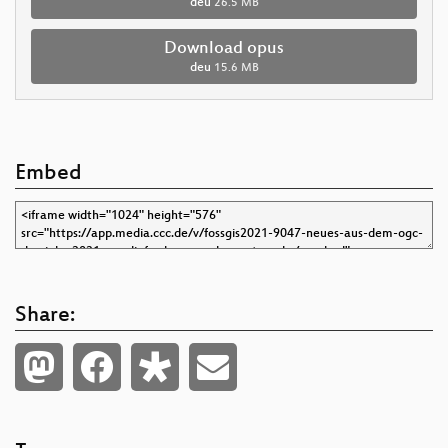
deu
26.5 MB
Download opus
deu
15.6 MB
Embed
Share: