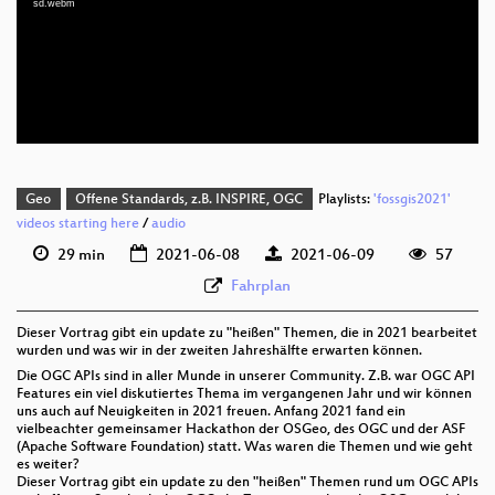
sd.webm
deu 1080p (webm)
deu 576p (mp4)
deu 576p (webm)
Geo
Offene Standards, z.B. INSPIRE, OGC
Playlists:
'fossgis2021'
videos starting here
/
audio
29 min
2021-06-08
2021-06-09
57
Fahrplan
Dieser Vortrag gibt ein update zu "heißen" Themen, die in 2021 bearbeitet
wurden und was wir in der zweiten Jahreshälfte erwarten können.
Die OGC APIs sind in aller Munde in unserer Community. Z.B. war OGC API
Features ein viel diskutiertes Thema im vergangenen Jahr und wir können
uns auch auf Neuigkeiten in 2021 freuen. Anfang 2021 fand ein
vielbeachter gemeinsamer Hackathon der OSGeo, des OGC und der ASF
(Apache Software Foundation) statt. Was waren die Themen und wie geht
es weiter?
Dieser Vortrag gibt ein update zu den "heißen" Themen rund um OGC APIs