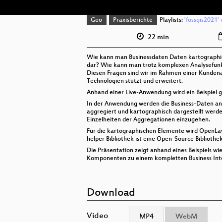
Geo
Praxisberichte
Playlists:
'fossgis2021' 
22 min
Wie kann man Businessdaten Daten kartographie
dar? Wie kann man trotz komplexen Analysefunkt
Diesen Fragen sind wir im Rahmen einer Kundenan
Technologien stützt und erweitert.
Anhand einer Live-Anwendung wird ein Beispiel g
In der Anwendung werden die Business-Daten an
aggregiert und kartographisch dargestellt werd
Einzelheiten der Aggregationen einzugehen.
Für die kartographischen Elemente wird OpenLay
helper Bibliothek ist eine Open-Source Biblioth
Die Präsentation zeigt anhand eines Beispiels 
Komponenten zu einem kompletten Business Int
Download
Video
MP4
WebM