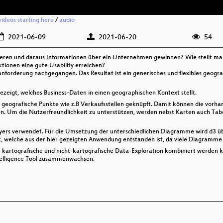
videos starting here
/
audio
2021-06-09
2021-06-20
54
ren und daraus Informationen über ein Unternehmen gewinnen? Wie stellt man 
ionen eine gute Usability erreichen?
forderung nachgegangen. Das Resultat ist ein generisches und flexibles geogra
ezeigt, welches Business-Daten in einen geographischen Kontext stellt.
 geografische Punkte wie z.B Verkaufsstellen geknüpft. Damit können die vorh
en. Um die Nutzerfreundlichkeit zu unterstützen, werden nebst Karten auch Ta
ers verwendet. Für die Umsetzung der unterschiedlichen Diagramme wird d3 übe
ek, welche aus der hier gezeigten Anwendung entstanden ist, da viele Diagramme 
wie kartografische und nicht-kartografische Data-Exploration kombiniert werde
elligence Tool zusammenwachsen.