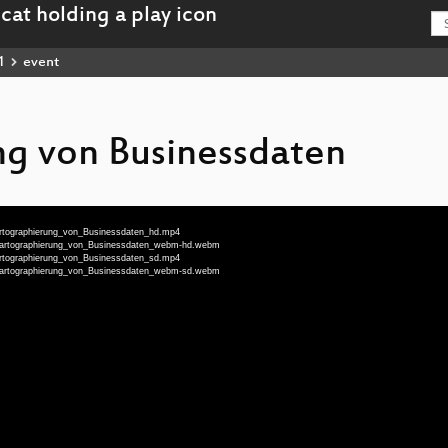
1
event
ng von Businessdaten
Kartographierung_von_Businessdaten_hd.mp4
u-Kartographierung_von_Businessdaten_webm-hd.webm
Kartographierung_von_Businessdaten_sd.mp4
u-Kartographierung_von_Businessdaten_webm-sd.webm