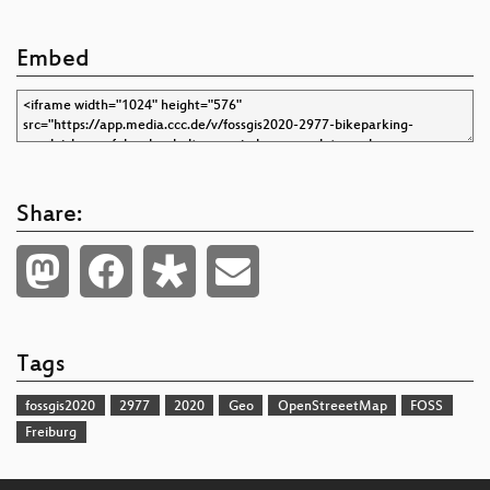
Embed
Share:
Tags
fossgis2020
2977
2020
Geo
OpenStreeetMap
FOSS
Freiburg