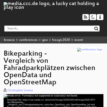
browse
conferences
geo
fossgis2020
event
Bikeparking -
Vergleich von
Fahradparkplätzen zwischen
OpenData und
OpenStreetMap
Christopher Lorenz
Media error: Format(s) not supported or source(s) not found
Video
Download File: https://cdn.media.ccc.de/events/fossgis/2020/h264-hd/fossgis2020-2977-
Player
deu-Bikeparking_-
_Vergleich_von_Fahradparkplaetzen_zwischen_OpenData_und_OpenStreetMap_hd.mp4