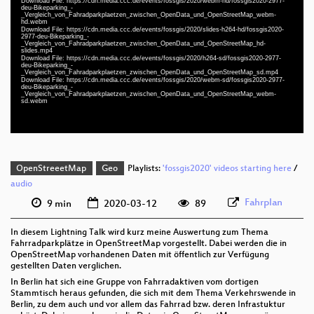
Download File: https://cdn.media.ccc.de/events/fossgis/2020/webm-hd/fossgis2020-2977-
deu-Bikeparking_-
deu 1080p (mp4)
_Vergleich_von_Fahradparkplaetzen_zwischen_OpenData_und_OpenStreetMap_webm-
hd.webm
Download File: https://cdn.media.ccc.de/events/fossgis/2020/slides-h264-hd/fossgis2020-
deu 1080p (webm)
2977-deu-Bikeparking_-
_Vergleich_von_Fahradparkplaetzen_zwischen_OpenData_und_OpenStreetMap_hd-
slides.mp4
slides deu 1080p (mp4)
Download File: https://cdn.media.ccc.de/events/fossgis/2020/h264-sd/fossgis2020-2977-
deu-Bikeparking_-
deu 576p (mp4)
_Vergleich_von_Fahradparkplaetzen_zwischen_OpenData_und_OpenStreetMap_sd.mp4
Download File: https://cdn.media.ccc.de/events/fossgis/2020/webm-sd/fossgis2020-2977-
deu-Bikeparking_-
deu 576p (webm)
_Vergleich_von_Fahradparkplaetzen_zwischen_OpenData_und_OpenStreetMap_webm-
sd.webm
OpenStreeetMap
Geo
Playlists:
'fossgis2020' videos starting here
/
audio
Fahrplan
9 min
2020-03-12
89
In diesem Lightning Talk wird kurz meine Auswertung zum Thema
Fahrradparkplätze in OpenStreetMap vorgestellt. Dabei werden die in
OpenStreetMap vorhandenen Daten mit öffentlich zur Verfügung
gestellten Daten verglichen.
In Berlin hat sich eine Gruppe von Fahrradaktiven vom dortigen
Stammtisch heraus gefunden, die sich mit dem Thema Verkehrswende in
Berlin, zu dem auch und vor allem das Fahrrad bzw. deren Infrastuktur