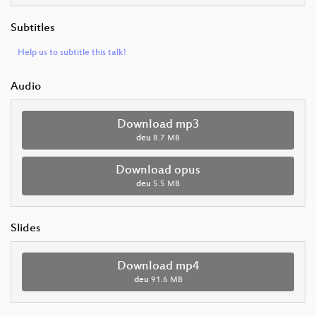
Subtitles
Help us to subtitle this talk!
Audio
Download mp3
deu
8.7 MB
Download opus
deu
5.5 MB
Slides
Download mp4
deu
91.6 MB