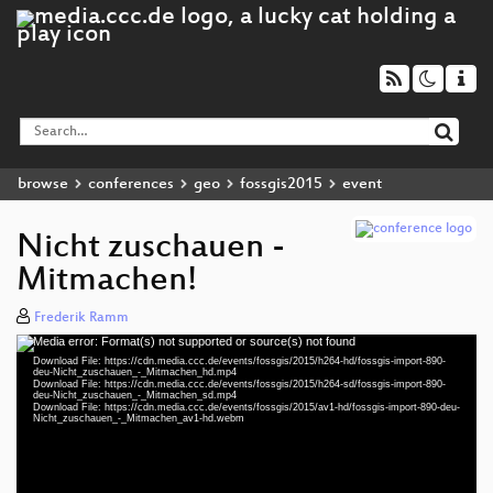
browse
conferences
geo
fossgis2015
event
Nicht zuschauen -
Mitmachen!
Frederik Ramm
Media error: Format(s) not supported or source(s) not found
Video
Download File: https://cdn.media.ccc.de/events/fossgis/2015/h264-hd/fossgis-import-890-
Player
deu-Nicht_zuschauen_-_Mitmachen_hd.mp4
Download File: https://cdn.media.ccc.de/events/fossgis/2015/h264-sd/fossgis-import-890-
deu-Nicht_zuschauen_-_Mitmachen_sd.mp4
Download File: https://cdn.media.ccc.de/events/fossgis/2015/av1-hd/fossgis-import-890-deu-
Nicht_zuschauen_-_Mitmachen_av1-hd.webm
deu 576p (mp4)