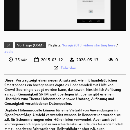
deu 576p (mp4)
deu 576p (webm;codecs=av01)
S1
Vorträge (OSM)
Playlists:
'fossgis2015' videos starting here
/
audio
25 min
2015-03-12
2026-05-13
0
Fahrplan
Dieser Vortrag zeigt einen neuen Ansatz auf, wie mit handelsüblichen
Smartphones ein hochgenaues digitales Höhenmodell mit Hilfe von
Crowd-Sourcing erzeugt werden kann, das sowohl hinsichtlich Auflösung
als auch Genauigkeit SRTM weit überlegen ist. Ebenso gibt es einen
Überblick zum Thema Höhenmodelle sowie Umfang, Auflösung und
Genauigkeit verschiedener Datenquellen.
Digitale Höhenmodelle können für eine Vielzahl von Anwendungen im
OpenStreetMap-Umfeld verwendet werden. In Renderstilen werden sie
z.B. für Schummerungen oder Höhenlinien verwendet. Aber auch bei
Routinganwendungen gibt es verschiedenste Gründe, das Geländemodell
mit zu beachten: Fahrradfahrer, Rollstuhlfahrer aber z.B. auch