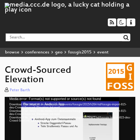
browse
conferences
geo
fossgis2015
event
Crowd-Sourced
Elevation
Peter Barth
Media error: Format(s) not supported or source(s) not found
Video
Download File: https://cdn.media.ccc.de/events/fossgis/2015/h264-hd/fossgis-import-815-
Player
deu-Crowd-Sourced_Elevation_hd.mp4
Download File: https://cdn.media.ccc.de/events/fossgis/2015/h264-sd/fossgis-import-815-
deu-Crowd-Sourced_Elevation_sd.mp4
Download File: https://cdn.media.ccc.de/events/fossgis/2015/av1-hd/fossgis-import-815-deu-
Crowd-Sourced_Elevation_av1-hd.webm
deu 576p (mp4)