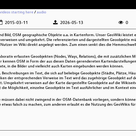
 videos starting here
/
audio
2015-03-11
2026-05-13
0
und Bild, OSM geographische Objekte u.a. in Kartenform. Unser GeoWiki leistet 
te verweisen und umgekehrt. Die referenzierten und dargestellten Geoobjekte m
Nutzer im Wiki direkt angelegt werden. Zum einen senkt dies die Hemmschwell
orativ erfassten Geoobjekten (Nodes, Ways, Relations), die mit zusätzlichen
r kennen OSM in Form der aus diesen Daten gerendereten Kartendarstellungen
Texte, in die Bilder und vielleicht auch Karten eingebunden werden können.
Beschreibungen im Text, die sich auf beliebige Geoobjekte (Städte, Plätze, Häus
ken der entsprechenden Verweise im Text wird das zugehörige Geoobjekt auf d
. Umgekehrt verweisen auf der Karte dargestellte Geoobjekte auf die Wikiseite
t die Möglichkeit, einzelne Geoobjekte im Text ausführlicher und im Kontext ein
te müssen dabei nicht zwingend in der OSM-Datenbank vorliegen, sondern könne
etwas falsch zu machen, zum anderen erlaubt es die Nutzung des GeoWikis für