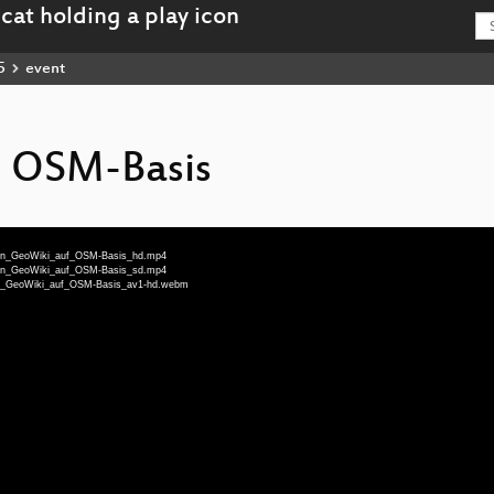
5
event
f OSM-Basis
u-Ein_GeoWiki_auf_OSM-Basis_hd.mp4
u-Ein_GeoWiki_auf_OSM-Basis_sd.mp4
-Ein_GeoWiki_auf_OSM-Basis_av1-hd.webm