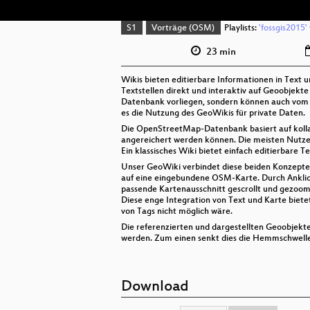
S1
Vorträge (OSM)
Playlists:
'fossgis2015'
23 min
Wikis bieten editierbare Informationen in Text 
Textstellen direkt und interaktiv auf Geoobjek
Datenbank vorliegen, sondern können auch vom 
es die Nutzung des GeoWikis für private Daten.
Die OpenStreetMap-Datenbank basiert auf kollab
angereichert werden können. Die meisten Nutze
Ein klassisches Wiki bietet einfach editierbare 
Unser GeoWiki verbindet diese beiden Konzepte. 
auf eine eingebundene OSM-Karte. Durch Anklic
passende Kartenausschnitt gescrollt und gezoomt
Diese enge Integration von Text und Karte biete
von Tags nicht möglich wäre.
Die referenzierten und dargestellten Geoobjek
werden. Zum einen senkt dies die Hemmschwelle 
Download