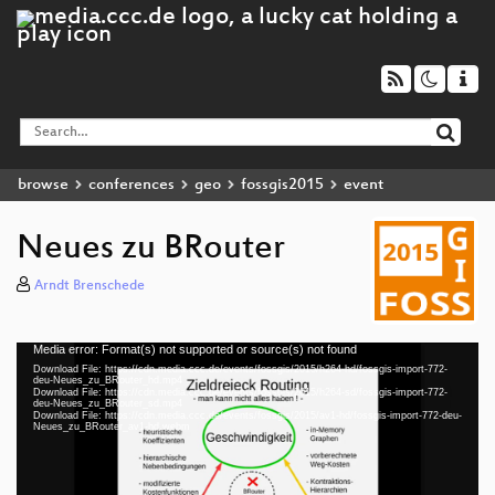
browse
conferences
geo
fossgis2015
event
Neues zu BRouter
Arndt Brenschede
Media error: Format(s) not supported or source(s) not found
Video
Download File: https://cdn.media.ccc.de/events/fossgis/2015/h264-hd/fossgis-import-772-
Player
deu-Neues_zu_BRouter_hd.mp4
Download File: https://cdn.media.ccc.de/events/fossgis/2015/h264-sd/fossgis-import-772-
deu-Neues_zu_BRouter_sd.mp4
Download File: https://cdn.media.ccc.de/events/fossgis/2015/av1-hd/fossgis-import-772-deu-
Neues_zu_BRouter_av1-hd.webm
deu 576p (mp4)