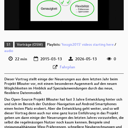
deu 576p (mp4)
deu 576p (webm;codecs=av01)
S1
Vorträge (OSM)
Playlists:
'fossgis2015' videos starting here
/
audio
22 min
2015-03-13
2026-05-13
0
Fahrplan
Dieser Vortrag stellt einige der Neuerungen aus dem letzten Jahr beim
Projekt BRouter vor, mit einem besonderen Augenmerk auf den neuen
Möglichkeiten im Hinblick auf Spezialanwendungen durch das neue,
flexiblere Datenmodell.
Das Open-Source Projekt BRouter hat fast 3 Jahre Entwicklung hinter sich
und sich im Bereich der Outdoor-Navigation auf Android Smartphones
einen festen Platz erobert. Aber die Entwicklung geht weiter, und so will
dieser Vortrag denn auch nur eine ganz kurze Einführung in das Projekt
geben um dann einige der Neuerungen des letzten Jahres vorzustellen, die
selbst die regelmässigen Nutzer noch kaum kennen. Beispiele sind
steigungsabhängige Weg-Präferenzen, schnellere Neuberechnungen und