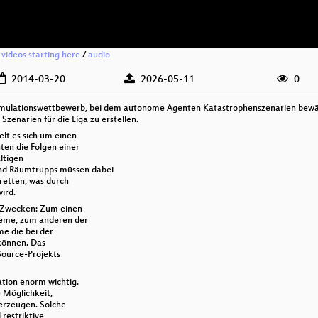
 videos starting here
/
audio
2014-03-20
2026-05-11
0
Simulationswettbewerb, bei dem autonome Agenten Katastrophenszenarien bewält
narien für die Liga zu erstellen.
lt es sich um einen
en die Folgen einer
ltigen
nd Räumtrupps müssen dabei
retten, was durch
ird.
n Zwecken: Zum einen
teme, zum anderen der
me die bei der
 können. Das
Source-Projekts
ation enorm wichtig.
e Möglichkeit,
 erzeugen. Solche
restriktive