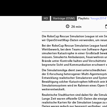
H3
Vorträge (OSM)
Playlists:
'fossgis2014'
26 min
Die RoboCup Rescue Simulation League ist ein 
wir OpenStreetMap-Daten verwenden, um neue Sze
Bei der RoboCup Rescue Simulation League hande
Wettbewerb, bei dem Teams von Software-Agent
simulierten Katastrophe in einer Großstadt bewä
müssen. Simulierte Ambulanzen, Feuerwehren u
Brände unter Kontrolle halten und Verschüttete 
begrenzte Sicht und Kommunikation erschwert w
Die Simulationsliga dient zwei unterschiedliche
der Erforschung heterogener Multi-Agentensys
Entwicklung realistischer Simulatoren und Syste
Bewältigung solcher Katastrophen hilfreich sein
Simulationssystem wird im Rahmen eines Open-
weiterentwickelt.
Realistische Stadtkarten sind dabei für die Simul
Lange Zeit waren offizielle GIS-Daten die einzig
realistische Karten für die Simulation League zu
Daten waren jedoch nur begrenzt verfügbar, und 