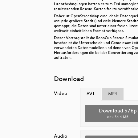
Lizenzbedingungen hätten es zum Teil unmöglic
resultierenden Rescue-Karten frei zu veröffentli
Daher ist OpenStreetMap eine ideale Datenquelle
wie jede größere Stadt (und viele kleinere Städte)
gemappt, die Daten sind unter einer freien Lizen
weltweit einheitlichen Format verfügbar.
Dieser Vortrag stellt die RoboCup Rescue Simula
beschreibt die Unterscheide und Gemeinsamkei
verwendeten Datenmodellen und denen von Op
Herausforderungen die bei der Konvertierung z
auftraten.
Download
Video
AV1
MP4
Download 576p
deu
54.4 MB
Audio