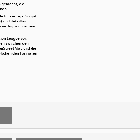
h gemacht, die
chen.
 für die Liga: So gut
 sind detailliert
z verfügbar in einem
tion League vor,
ten zwischen den
enStreetMap und die
wischen den Formaten