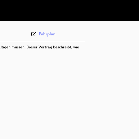
deu 576p (webm;codecs=av01)
Fahrplan
igen müssen. Dieser Vortrag beschreibt, wie