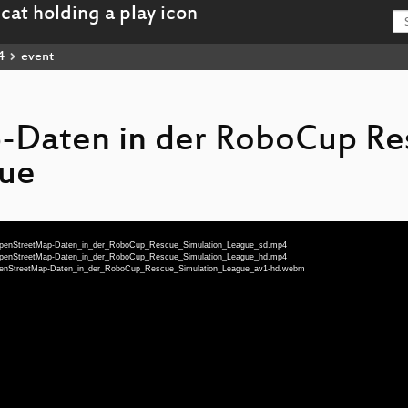
4
event
Daten in der RoboCup Re
gue
deu-OpenStreetMap-Daten_in_der_RoboCup_Rescue_Simulation_League_sd.mp4
deu-OpenStreetMap-Daten_in_der_RoboCup_Rescue_Simulation_League_hd.mp4
eu-OpenStreetMap-Daten_in_der_RoboCup_Rescue_Simulation_League_av1-hd.webm