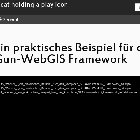
4
event
 praktisches Beispiel für 
Gun-WebGIS Framework
-deu-GDA_Wasser_-_ein_praktisches_Beispiel_fuer_das_komplexe_SHOGun-WebGIS_Framework_hd.mp4
-deu-GDA_Wasser_-_ein_praktisches_Beispiel_fuer_das_komplexe_SHOGun-WebGIS_Framework_sd.mp4
deu-GDA_Wasser_-_ein_praktisches_Beispiel_fuer_das_komplexe_SHOGun-WebGIS_Framework_av1-hd.webm