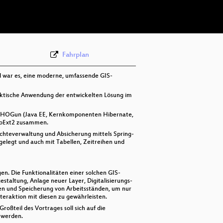
deu 576p (webm;codecs=av01)
Fahrplan
l war es, eine moderne, umfassende GIS-
ktische Anwendung der entwickelten Lösung im
m SHOGun (Java EE, Kernkomponenten Hibernate,
GeoExt2 zusammen.
Rechteverwaltung und Absicherung mittels Spring-
elegt und auch mit Tabellen, Zeitreihen und
n. Die Funktionalitäten einer solchen GIS-
estaltung, Anlage neuer Layer, Digitalisierungs-
ten und Speicherung von Arbeitsständen, um nur
teraktion mit diesen zu gewährleisten.
oßteil des Vortrages soll sich auf die
 werden.