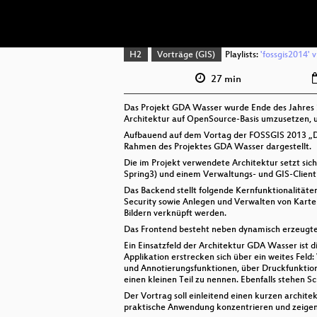
H2
Vorträge (GIS)
Playlists:
'fossgis2014' 
27 min
Das Projekt GDA Wasser wurde Ende des Jahres 2
Architektur auf OpenSource-Basis umzusetzen, 
Aufbauend auf dem Vortag der FOSSGIS 2013 „D
Rahmen des Projektes GDA Wasser dargestellt.
Die im Projekt verwendete Architektur setzt s
Spring3) und einem Verwaltungs- und GIS-Client
Das Backend stellt folgende Kernfunktionalitäte
Security sowie Anlegen und Verwalten von Karte
Bildern verknüpft werden.
Das Frontend besteht neben dynamisch erzeugten
Ein Einsatzfeld der Architektur GDA Wasser ist 
Applikation erstrecken sich über ein weites Feld
und Annotierungsfunktionen, über Druckfunktion
einen kleinen Teil zu nennen. Ebenfalls stehen S
Der Vortrag soll einleitend einen kurzen archit
praktische Anwendung konzentrieren und zeigen