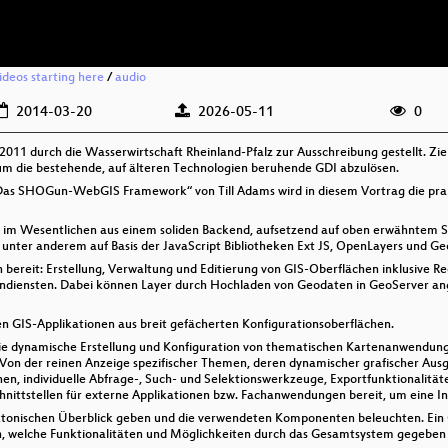
videos starting here
/
audio
2014-03-20
2026-05-11
0
011 durch die Wasserwirtschaft Rheinland-Pfalz zur Ausschreibung gestellt. Zie
um die bestehende, auf älteren Technologien beruhende GDI abzulösen.
as SHOGun-WebGIS Framework“ von Till Adams wird in diesem Vortrag die pra
ich im Wesentlichen aus einem soliden Backend, aufsetzend auf oben erwähnte
 unter anderem auf Basis der JavaScript Bibliotheken Ext JS, OpenLayers und 
n bereit: Erstellung, Verwaltung und Editierung von GIS-Oberflächen inklusive 
ndiensten. Dabei können Layer durch Hochladen von Geodaten in GeoServer ang
 GIS-Applikationen aus breit gefächerten Konfigurationsoberflächen.
die dynamische Erstellung und Konfiguration von thematischen Kartenanwendunge
: Von der reinen Anzeige spezifischer Themen, deren dynamischer grafischer Ausg
en, individuelle Abfrage-, Such- und Selektionswerkzeuge, Exportfunktionalitä
chnittstellen für externe Applikationen bzw. Fachanwendungen bereit, um eine In
ektonischen Überblick geben und die verwendeten Komponenten beleuchten. Ein Gr
, welche Funktionalitäten und Möglichkeiten durch das Gesamtsystem gegeben