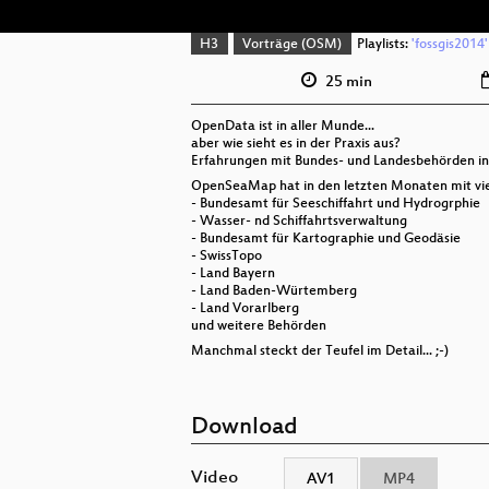
H3
Vorträge (OSM)
Playlists:
'fossgis2014'
25 min
OpenData ist in aller Munde...
aber wie sieht es in der Praxis aus?
Erfahrungen mit Bundes- und Landesbehörden in 
OpenSeaMap hat in den letzten Monaten mit vie
- Bundesamt für Seeschiffahrt und Hydrogrphie
- Wasser- nd Schiffahrtsverwaltung
- Bundesamt für Kartographie und Geodäsie
- SwissTopo
- Land Bayern
- Land Baden-Würtemberg
- Land Vorarlberg
und weitere Behörden
Manchmal steckt der Teufel im Detail... ;-)
Download
Video
AV1
MP4