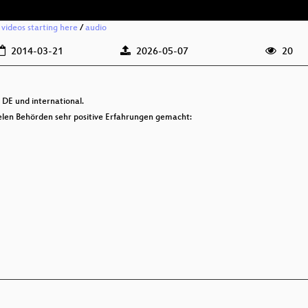
 videos starting here
/
audio
2014-03-21
2026-05-07
20
DE und international.
len Behörden sehr positive Erfahrungen gemacht: