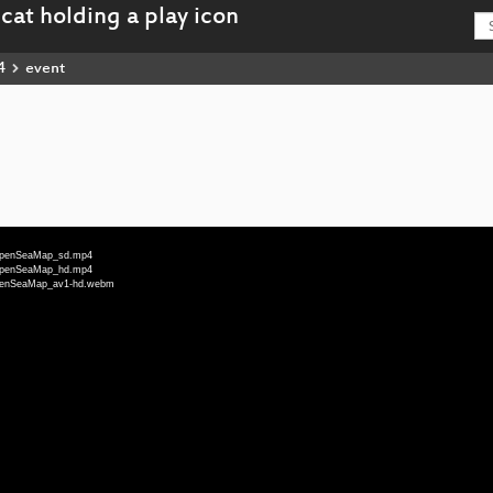
4
event
u-OpenSeaMap_sd.mp4
u-OpenSeaMap_hd.mp4
u-OpenSeaMap_av1-hd.webm