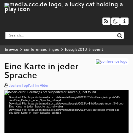
browse
conferences
geo
fossgis2013
event
Eine Karte in jeder
Sprache
Jochen Topf\nTim Alder
Media error: Format(s) not supported or source(s) not found
Video
Download File: https://cdn.media.ccc.de/events/fossgis/2013/h264-hd/fossgis-import-546-
Player
deu-Eine_Karte_in_jeder_Sprache_hd.mp4
Download File: https://cdn.media.ccc.de/events/fossgis/2013/av1-hd/fossgis-import-546-deu-
Eine_Karte_in_jeder_Sprache_av1-hd.webm
Download File: https://cdn.media.ccc.de/events/fossgis/2013/h264-sd/fossgis-import-546-
deu-Eine_Karte_in_jeder_Sprache_sd.mp4
deu 720p (mp4)