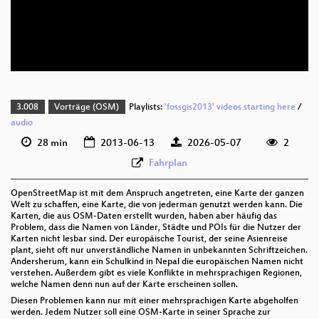
deu 720p (webm;codecs=av01)
deu 576p (mp4)
3.008
Vorträge (OSM)
Playlists:
'fossgis2013' videos starting here
/
audio
28 min
2013-06-13
2026-05-07
2
Fahrplan
OpenStreetMap ist mit dem Anspruch angetreten, eine Karte der ganzen
Welt zu schaffen, eine Karte, die von jederman genutzt werden kann. Die
Karten, die aus OSM-Daten erstellt wurden, haben aber häufig das
Problem, dass die Namen von Länder, Städte und POIs für die Nutzer der
Karten nicht lesbar sind. Der europäische Tourist, der seine Asienreise
plant, sieht oft nur unverständliche Namen in unbekannten Schriftzeichen.
Andersherum, kann ein Schulkind in Nepal die europäischen Namen nicht
verstehen. Außerdem gibt es viele Konflikte in mehrsprachigen Regionen,
welche Namen denn nun auf der Karte erscheinen sollen.
Diesen Problemen kann nur mit einer mehrsprachigen Karte abgeholfen
werden. Jedem Nutzer soll eine OSM-Karte in seiner Sprache zur