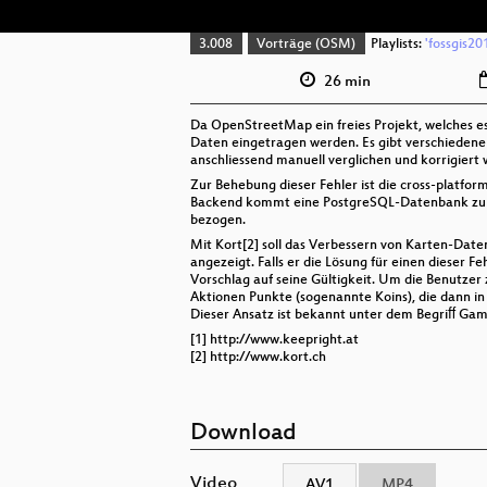
3.008
Vorträge (OSM)
Playlists:
'fossgis20
26 min
Da OpenStreetMap ein freies Projekt, welches es 
Daten eingetragen werden. Es gibt verschiedene 
anschliessend manuell verglichen und korrigiert
Zur Behebung dieser Fehler ist die cross-platfo
Backend kommt eine PostgreSQL-Datenbank zum Ei
bezogen.
Mit Kort[2] soll das Verbessern von Karten-Da
angezeigt. Falls er die Lösung für einen dieser
Vorschlag auf seine Gültigkeit. Um die Benutzer 
Aktionen Punkte (sogenannte Koins), die dann i
Dieser Ansatz ist bekannt unter dem Begriﬀ Gam
[1] http://www.keepright.at
[2] http://www.kort.ch
Download
Video
AV1
MP4