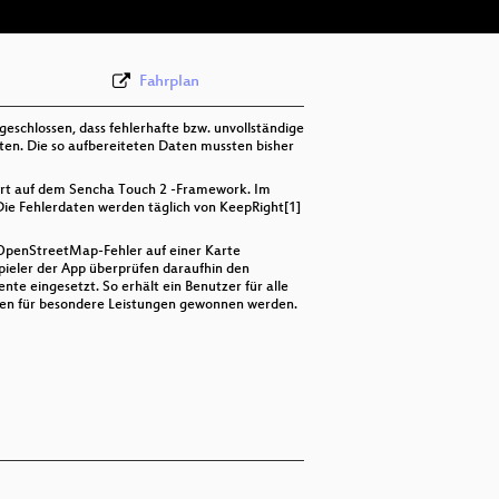
Fahrplan
geschlossen, dass fehlerhafte bzw. unvollständige
iten. Die so aufbereiteten Daten mussten bisher
siert auf dem Sencha Touch 2 -Framework. Im
ie Fehlerdaten werden täglich von KeepRight[1]
 OpenStreetMap-Fehler auf einer Karte
Spieler der App überprüfen daraufhin den
te eingesetzt. So erhält ein Benutzer für alle
ngen für besondere Leistungen gewonnen werden.