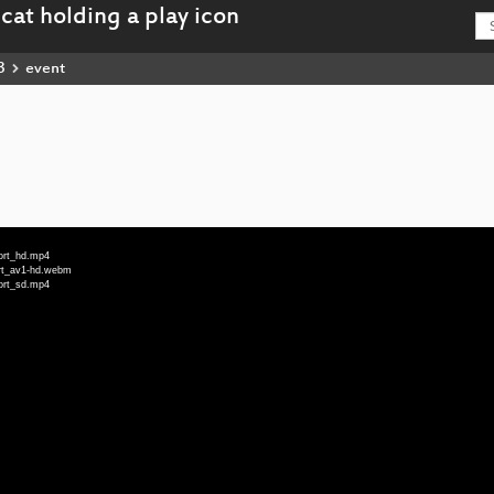
3
event
Kort_hd.mp4
ort_av1-hd.webm
Kort_sd.mp4