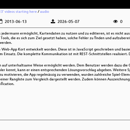
13' videos starting here
/
audio
2013-06-13
2026-05-07
0
jedermann ermöglicht, Kartendaten zu nutzen und zu editieren, ist es nicht aus
Tools, die es sich zum Ziel gesetzt haben, solche Fehler zu ﬁnden und aufzubere
 werden.
rm Web-App Kort entwickelt worden. Diese ist in JavaScript geschrieben und ba
nsatz. Die komplette Kommunikation ist mit REST-Schnittstellen realisiert. D
ten auf unterhaltsame Weise ermöglicht werden. Dem Benutzer werden dazu die
 Fehler kennt, kann er einen entsprechenden Lösungsvorschlag abgeben. Weitere 
zu motivieren, die App regelmässig zu verwenden, wurden zahlreiche Spiel-Elemen
n einer Rangliste zum Vergleich dargestellt werden. Zudem können Auszeichnu
iﬁcation.