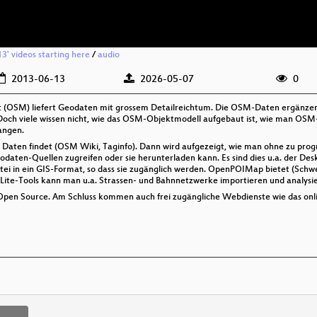
13' videos starting here
/
audio
2013-06-13
2026-05-07
0
(OSM) liefert Geodaten mit grossem Detailreichtum. Die OSM-Daten ergänzen 
. Doch viele wissen nicht, wie das OSM-Objektmodell aufgebaut ist, wie man O
angen.
 Daten findet (OSM Wiki, Taginfo). Dann wird aufgezeigt, wie man ohne zu prog
ten-Quellen zugreifen oder sie herunterladen kann. Es sind dies u.a. der De
 in ein GIS-Format, so dass sie zugänglich werden. OpenPOIMap bietet (Schweiz
ite-Tools kann man u.a. Strassen- und Bahnnetzwerke importieren und analysi
pen Source. Am Schluss kommen auch frei zugängliche Webdienste wie das onli