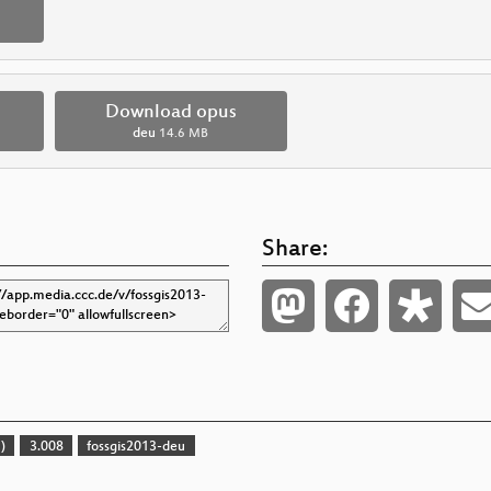
Download opus
deu
14.6 MB
Share:
)
3.008
fossgis2013-deu