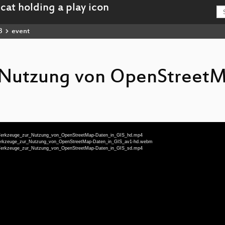
3
event
 Nutzung von OpenStreet
deu-Werkzeuge_zur_Nutzung_von_OpenStreetMap-Daten_in_GIS_hd.mp4
eu-Werkzeuge_zur_Nutzung_von_OpenStreetMap-Daten_in_GIS_av1-hd.webm
deu-Werkzeuge_zur_Nutzung_von_OpenStreetMap-Daten_in_GIS_sd.mp4