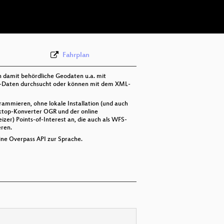
deu 576p (mp4)
Fahrplan
damit behördliche Geodaten u.a. mit
SM-Daten durchsucht oder können mit dem XML-
rammieren, ohne lokale Installation (und auch
sktop-Konverter OGR und der online
er) Points-of-Interest an, die auch als WFS-
eren.
ne Overpass API zur Sprache.