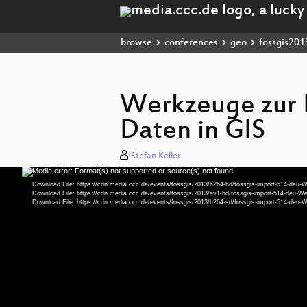
browse
conferences
geo
fossgis201
Werkzeuge zur
Daten in GIS
Stefan Keller
Media error: Format(s) not supported or source(s) not found
Video
Player
Download File: https://cdn.media.ccc.de/events/fossgis/2013/h264-hd/fossgis-import-514-
Download File: https://cdn.media.ccc.de/events/fossgis/2013/av1-hd/fossgis-import-514-d
Download File: https://cdn.media.ccc.de/events/fossgis/2013/h264-sd/fossgis-import-514-