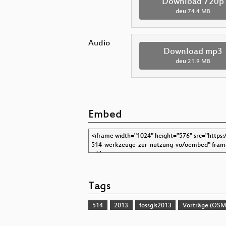
Download 720p
deu
74.4 MB
Audio
Download mp3
deu
21.9 MB
Embed
Tags
514
2013
fossgis2013
Vorträge (OSM