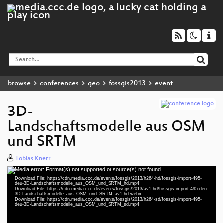
browse
conferences
geo
fossgis2013
event
3D-
Landschaftsmodelle aus OSM
und SRTM
Tobias Knerr
Media error: Format(s) not supported or source(s) not found
Video
Download File: https://cdn.media.ccc.de/events/fossgis/2013/h264-hd/fossgis-import-495-
Player
deu-3D-Landschaftsmodelle_aus_OSM_und_SRTM_hd.mp4
Download File: https://cdn.media.ccc.de/events/fossgis/2013/av1-hd/fossgis-import-495-deu-
3D-Landschaftsmodelle_aus_OSM_und_SRTM_av1-hd.webm
Download File: https://cdn.media.ccc.de/events/fossgis/2013/h264-sd/fossgis-import-495-
deu-3D-Landschaftsmodelle_aus_OSM_und_SRTM_sd.mp4