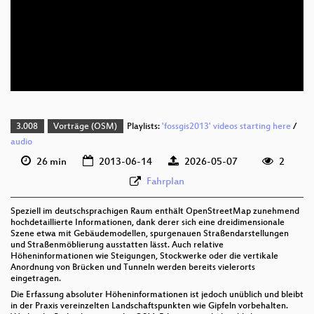
deu 720p (mp4)
deu 720p (webm;codecs=av01)
deu 576p (mp4)
3.008
Vorträge (OSM)
Playlists:
'fossgis2013' videos starting here
/
audio
26 min
2013-06-14
2026-05-07
2
Fahrplan
Speziell im deutschsprachigen Raum enthält OpenStreetMap zunehmend
hochdetaillierte Informationen, dank derer sich eine dreidimensionale
Szene etwa mit Gebäudemodellen, spurgenauen Straßendarstellungen
und Straßenmöblierung ausstatten lässt. Auch relative
Höheninformationen wie Steigungen, Stockwerke oder die vertikale
Anordnung von Brücken und Tunneln werden bereits vielerorts
eingetragen.
Die Erfassung absoluter Höheninformationen ist jedoch unüblich und bleibt
in der Praxis vereinzelten Landschaftspunkten wie Gipfeln vorbehalten.