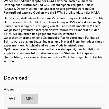
Weder die Bedienkonzepte der OSM-Editoren, noch die üblichen
Datenquellen (Luftbilder und GPS-Daten) eignen sich gut für diese
Aufgabe. Daher muss hier ein anderer Ansatz gewählt werden: Der
Rückgriff auf externe Quellen wie die SRTM-Satellitendaten der NASA.
Der Vortrag stellt einen Ansatz zur Verschmelzung von OSM- und SRTM-
Daten vor und beschreibt dessen Umsetzung in OSM2World, einem Open-
Source-Werkzeug zur Erzeugung von 3D-Landschaftmodellen: Mithilfe
von passend gewählten Interpolationsverfahren wird zunächst aus den
SRTM-Messpunkten und gegebenenfalls zusätzlichen
Landschaftsmerkmalen eine Geländeoberfläche berechnet. Für diesen
Schritt wurde u.a. mit Least-Squares- und Natural-Neighbor-Algorithmen
experimentiert. Anschließend werden Modelle mittels eines
Optimierungsverfahrens so in das Terrain eingepasst, dass implizit und
explizit vorhandene Informationen etwa zur Steigung in Längs- und
Querrichtung oder zum lichtem Raum über Verkehrswegen berücksichtigt
werden.
Download
Video
AV1
MP4