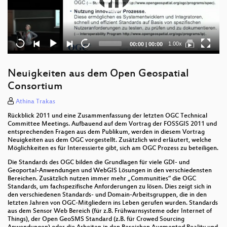
Current
Total
1.00x
00:00
|
00:00
time
duration
Neuigkeiten aus dem Open Geospatial
Consortium
Athina Trakas
Rückblick 2011 und eine Zusammenfassung der letzten OGC Technical
Committee Meetings. Aufbauend auf dem Vortrag der FOSSGIS 2011 und
entsprechenden Fragen aus dem Publikum, werden in diesem Vortrag
Neuigkeiten aus dem OGC vorgestellt. Zusätzlich wird erläutert, welche
Möglichkeiten es für Interessierte gibt, sich am OGC Prozess zu beteiligen.
Die Standards des OGC bilden die Grundlagen für viele GDI- und
Geoportal-Anwendungen und WebGIS Lösungen in den verschiedensten
Bereichen. Zusätzlich nutzen immer mehr „Communities“ die OGC
Standards, um fachspezifische Anforderungen zu lösen. Dies zeigt sich in
den verschiedenen Standards- und Domain-Arbeitsgruppen, die in den
letzten Jahren von OGC-Mitgliedern ins Leben gerufen wurden. Standards
aus dem Sensor Web Bereich (für z.B. Frühwarnsysteme oder Internet of
Things), der Open GeoSMS Standard (z.B. für Crowed Sourcing