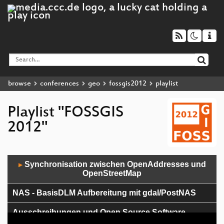
browse
conferences
geo
fossgis2012
playlist
Playlist "FOSSGIS
2012"
Audio
Synchronisation zwischen OpenAddresses und
▶
Player
OpenStreetMap
NAS - BasisDLM Aufbereitung mit gdal/PostNAS
Ausschreibungen und Open Source Software