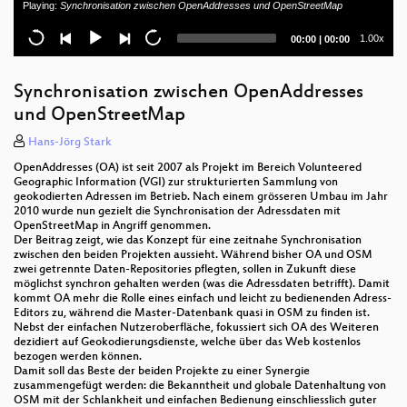
Playing:
Synchronisation zwischen OpenAddresses und OpenStreetMap
DIVE4elements als Business Intelligence Werkzeug
Current
Total
1.00x
00:00
|
00:00
SHOGun
time
duration
Geocoding mit OpenStreetMap
Synchronisation zwischen OpenAddresses
und OpenStreetMap
Bauzonenstatistik in der Verwaltung mit FOSS
Hans-Jörg Stark
Mapbender3
OpenAddresses (OA) ist seit 2007 als Projekt im Bereich Volunteered
Geographic Information (VGI) zur strukturierten Sammlung von
Video-Mapping
geokodierten Adressen im Betrieb. Nach einem grösseren Umbau im Jahr
2010 wurde nun gezielt die Synchronisation der Adressdaten mit
HTML5-Editor für OpenStreetMap
OpenStreetMap in Angriff genommen.
Der Beitrag zeigt, wie das Konzept für eine zeitnahe Synchronisation
zwischen den beiden Projekten aussieht. Während bisher OA und OSM
Die deutschen OSM Dev Server
zwei getrennte Daten-Repositories pflegten, sollen in Zukunft diese
möglichst synchron gehalten werden (was die Adressdaten betrifft). Damit
Produktion topographischer Webkarten aus
kommt OA mehr die Rolle eines einfach und leicht zu bedienenden Adress-
amtlichen Geobasisdaten unter Verwendung freier
Editors zu, während die Master-Datenbank quasi in OSM zu finden ist.
Nebst der einfachen Nutzeroberfläche, fokussiert sich OA des Weiteren
Software
dezidiert auf Geokodierungsdienste, welche über das Web kostenlos
bezogen werden können.
MapFish
Damit soll das Beste der beiden Projekte zu einer Synergie
zusammengefügt werden: die Bekanntheit und globale Datenhaltung von
Mobiles ortsbezogenes soziales Netzwerk
OSM mit der Schlankheit und einfachen Bedienung einschliesslich guter