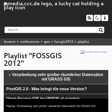
browse
conferences
geo
fossgis2012
playlist
Playlist "FOSSGIS
2012"
Audio
Verarbeitung sehr großer räumlicher Datensätze
▶
Player
mit GRASS GIS
PostGIS 2.0 - Was bringt die neue Version?
Open Source GIS im UNIGIS eLearning
Playing:
Verarbeitung sehr großer räumlicher Datensätze mit GRASS GIS
Freie Software und infektiöse Krankheiten: Von