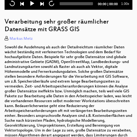
Rohdaten zu ökologischen Indikatoren
Current
Total
1.00x
00:00
|
00:00
time
duration
Neuigkeiten aus dem Open Geospatial Consortium
Verarbeitung sehr großer räumlicher
PGVS - Konkurrenzierendes Editieren von PostGIS
Datensätze mit GRASS GIS
Layern
Markus Metz
JOSM
Sowohl die Ausdehnung als auch der Detailreichtum räumlicher Daten
wächst beständig mit verfeinerten Technologien und dem Bedarf für
Synchronisation zwischen OpenAddresses und
hochaufgelöste Daten. Beispiele für sehr große Datensätze sind globale
OpenStreetMap
administrative Gebiete (GADM), OpenStreetMap, Landbedeckungs- und
Landnutzungskarten sowohl als Raster als auch als Vektor, digitale
NAS - BasisDLM Aufbereitung mit gdal/PostNAS
Höhenmodelle und Fernerkundungsdaten. Solche großen Datensätze
stellen besondere Anforderungen für die Verarbeitung mit GIS Software,
um z.B. Speicherüberläufe und extrem lange Bearbeitungszeiten zu
Ausschreibungen und Open Source Software
vermeiden. Zeit- und Arbeitsspeicheranforderungen können die Analyse
großer Datensätze ineffektiv bzw. Unmöglich machen, teils weil viele GIS
DIVE4elements als Business Intelligence Werkzeug
Pakete zur Bearbeitung alle Daten in den Arbeitsspeicher laden, was leicht
die vorhandenen Resourcen selbst moderner Workstations übesschreiten
kann. Bedauerlicherweise geht eine Reduzierung der
SHOGun
Arbeitsspeicheranforderungen oft mit verlängerten Bearbeitungszeiten
einher. Besonders anspruchsvolle Analysen sind z.B. Kostenoberflächen und
Geocoding mit OpenStreetMap
Suche nach kürzesten Pfaden, hydrologische Modellierung,
Georektifizierung, Umprojektionen, Erstellung und Bereinigung von
Vektortopologie. Um in der Lage zu sein, große Datensätze zu verabeiten,
Bauzonenstatistik in der Verwaltung mit FOSS
müssen Algorithmen derart angepasst werden, dass Limiterungen durch