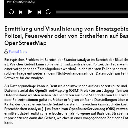
von OpenStreetMap
Indoor OSM Block
OSM 3D Block
Das Osmium-Framework
Ermittlung und Visualisierung von Einsatzgebi
Polizei, Feuerwehr oder von Ersthelfern auf Bas
QGIS auf Android
OpenStreetMap
Pascal Neis
Ein typisches Problem im Bereich der Standortanalyse im Bereich der Blaulic
ist: Welches Gebiet kann von einer Einsatzzentrale der Polizei, der Feuerwehr
einer vorgegebenen Zeit abgedeckt werden? In den meisten Fällen scheitert
solchen Frage entweder an dem Nichtvorhandensein der Daten oder am Feh
Software für die Analyse.
Als Datengrundlage kann in Deutschland inzwischen auf das bereits gute und
Datenmaterial des OpenStreetMap.org (OSM) Projektes zurückgegriffen w
Datenbestand werden neben Straßendaten auch die Standorte von Feuerwe
oder Polizeistationen gelistet. Früher erfolgten einfache Darstellungen über e
Karte, der das zu erreichende Gebiet darstellt. Inzwischen kann auch die kos
Erreichbarkeitsanalyse [1] im Portal von OpenRouteService.org (ORS) verwe
ermittelt dabei realistischere Isochronen als Polygone auf Basis des Straßenn
repräsentieren dann das Gebiet, welches in einer vorgegebenen Zeit oder En
kann.