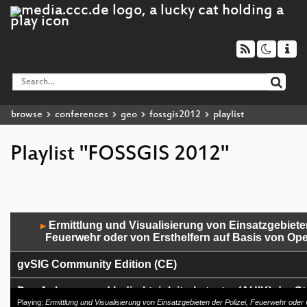
browse
conferences
geo
fossgis2012
playlist
Playlist "FOSSGIS 2012"
Audio
Ermittlung und Visualisierung von Einsatzgebieten
▶
Player
Feuerwehr oder von Ersthelfern auf Basis von Op
gvSIG Community Edition (CE)
Das Anlagen- und Indirekteinleiterkataster (AUIK) der St
Playing:
Ermittlung und Visualisierung von Einsatzgebieten der Polizei, Feuerwehr oder 